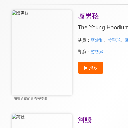
壞男孩
The Young Hoodlu
演員：
巫建和
、
黃聖球
、
導演：
游智涵
播放
崩壞邊緣的青春變奏曲
河鰻