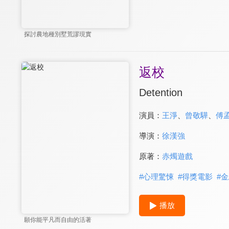
探討農地種別墅荒謬現實
返校
Detention
演員：
王淨
、
曾敬驊
、
傅
導演：
徐漢強
原著：
赤燭遊戲
#
心理驚悚
#
得獎電影
#
金
播放
願你能平凡而自由的活著