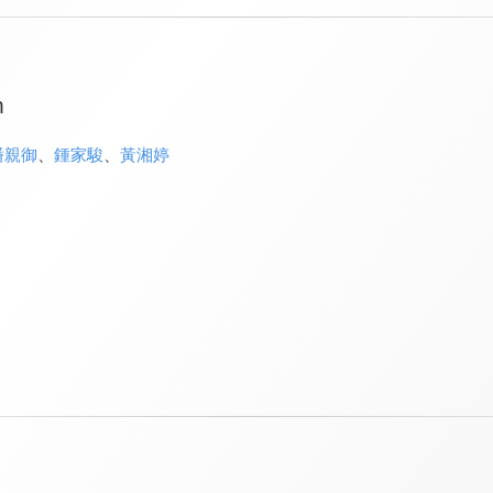
m
潘親御
、
鍾家駿
、
黃湘婷