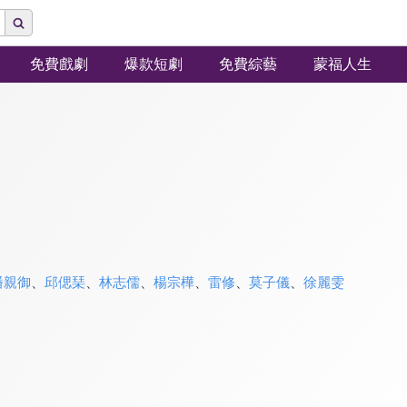
免費戲劇
爆款短劇
免費綜藝
蒙福人生
潘親御
、
邱偲琹
、
林志儒
、
楊宗樺
、
雷修
、
莫子儀
、
徐麗雯