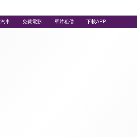
汽車
免費電影
單片租借
下載APP