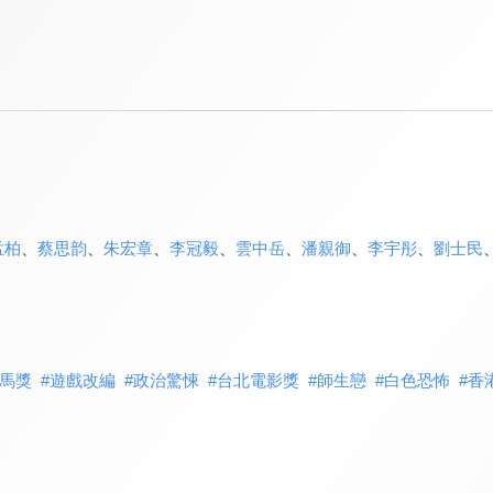
孟柏
、
蔡思韵
、
朱宏章
、
李冠毅
、
雲中岳
、
潘親御
、
李宇彤
、
劉士民
馬獎
#
遊戲改編
#
政治驚悚
#
台北電影獎
#
師生戀
#
白色恐怖
#
香