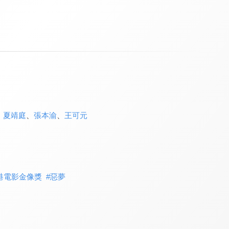
、
夏靖庭
、
張本渝
、
王可元
港電影金像獎
#
惡夢