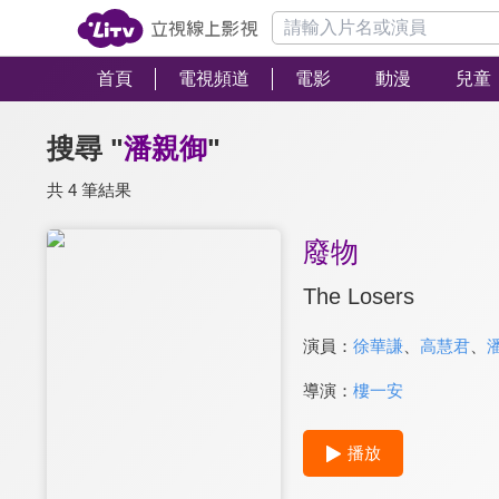
首頁
電視頻道
電影
動漫
兒童
搜尋 "
潘親御
"
共 4 筆結果
廢物
The Losers
演員：
徐華謙
、
高慧君
、
導演：
樓一安
播放