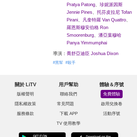
Pratya Patong
、
珍妮派因斯
Jennie Pines
、
托芬皮拉尼 Tofan
Pirani
、
凡奎特羅 Van Quattro
、
羅恩斯穆安伯格 Ron
Smoorenburg
、
潘亞葉穆哈
Panya Yimmumphai
導演：
喬舒亞迪臣 Joshua Dixon
#
黑幫
#
殺手
關於 LiTV
用戶幫助
體驗＆序號
版權聲明
聯絡我們
免費體驗
隱私權政策
常見問題
啟用兌換卷
服務條款
下載 APP
活動序號
TV 使用教學