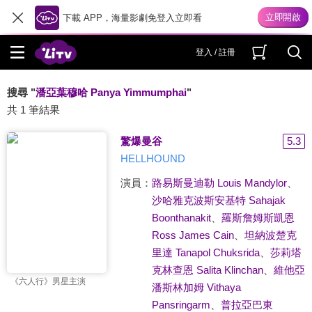
下載 APP，海量影劇免登入立即看
登入 / 註冊
搜尋 "
潘亞葉穆哈 Panya Yimmumphai
"
共 1 筆結果
驚爆曼谷
5.3
HELLHOUND
演員：
路易斯曼迪勒 Louis Mandylor
、
沙哈雅克波斯安基特 Sahajak
Boonthanakit
、
羅斯詹姆斯凱恩
Ross James Cain
、
坦納波楚克
里達 Tanapol Chuksrida
、
莎莉塔
克林查恩 Salita Klinchan
、
維他亞
《六人行》男星主演
潘斯林加姆 Vithaya
Pansringarm
、
普拉亞巴東