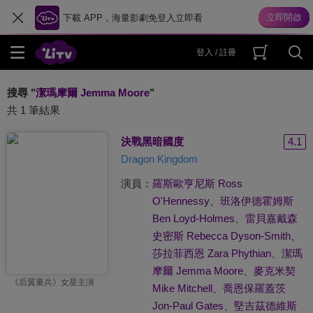
下載 APP，海量影劇免登入立即看
登入 / 註冊
搜尋 "
潔瑪摩爾 Jemma Moore
"
共 1 筆結果
決戰黑暗國度
4.1
Dragon Kingdom
演員：
羅斯歐亨尼斯 Ross
O'Hennessy
、
班洛伊德霍姆斯
Ben Loyd-Holmes
、
雷貝嘉戴森
史密斯 Rebecca Dyson-Smith
、
莎拉菲西恩 Zara Phythian
、
潔瑪
摩爾 Jemma Moore
、
麥克米契
《后翼棄兵》女星主演
Mike Mitchell
、
喬恩保羅蓋茨
Jon-Paul Gates
、
堅吉茲德維斯