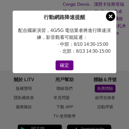
Cengiz Dervis
、
潔西卡珍斯塔福
德 Jessica-Jane Stafford
、
亞卓
行動網路降速提醒
安布歇 Adrian Bouchet
、
希爾維
奧斯瑪奇 Silvio Simac
、
馬克札米
配合國家演習，4G/5G 電信業者將進行降速演
特 Marc Zammit
、
喬伊根 Joe
練，影音觀看可能延遲：
Egan
‧ 中部：8/10 14:30-15:00
導演：
賽門威爾斯 Simon Wells
‧ 北部：8/13 14:30-15:00
#
中古世紀
確定
關於 LiTV
用戶幫助
體驗＆序號
版權聲明
聯絡我們
免費體驗
隱私權政策
常見問題
啟用兌換卷
服務條款
下載 APP
活動序號
TV 使用教學