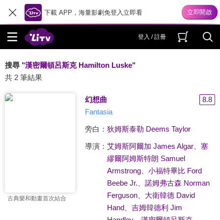
下載 APP，海量影劇免登入立即看
登入 / 註冊
搜尋 "
漢密爾頓呂斯克 Hamilton Luske
"
共 2 筆結果
幻想曲
8.8
Fantasia
旁白：
狄姆斯泰勒 Deems Taylor
導演：
艾姆斯阿爾加 James Algar
、
塞
繆爾阿姆斯特朗 Samuel
Armstrong
、
小福特畢比 Ford
Beebe Jr.
、
諾姆弗古森 Norman
Ferguson
、
大衛韓德 David
古典樂和動畫首次結合
Hand
、
吉姆韓德利 Jim
Handley
、
漢密爾頓呂斯克