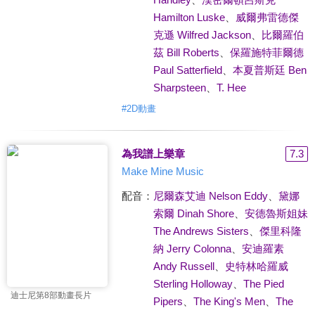
Hamilton Luske
、
威爾弗雷德傑
克遜 Wilfred Jackson
、
比爾羅伯
茲 Bill Roberts
、
保羅施特菲爾德
Paul Satterfield
、
本夏普斯廷 Ben
Sharpsteen
、
T. Hee
#
2D動畫
為我譜上樂章
7.3
Make Mine Music
配音：
尼爾森艾迪 Nelson Eddy
、
黛娜
索爾 Dinah Shore
、
安德魯斯姐妹
The Andrews Sisters
、
傑里科隆
納 Jerry Colonna
、
安迪羅素
Andy Russell
、
史特林哈羅威
Sterling Holloway
、
The Pied
迪士尼第8部動畫長片
Pipers
、
The King's Men
、
The