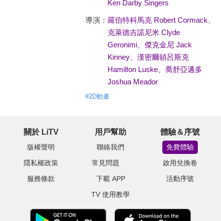
Ken Darby Singers
導演：
羅伯特科馬克 Robert Cormack
、
克萊德吉諾尼米 Clyde
Geronimi
、
傑克金尼 Jack
Kinney
、
漢密爾頓呂斯克
Hamilton Luske
、
喬舒亞邁多
Joshua Meador
#
2D動畫
關於 LiTV
用戶幫助
體驗＆序號
版權聲明
聯絡我們
免費體驗
隱私權政策
常見問題
啟用兌換卷
服務條款
下載 APP
活動序號
TV 使用教學