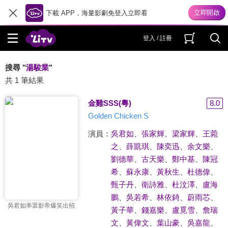
下載 APP，海量影劇免登入立即看
登入 / 註冊
搜尋 "
湯駿業
"
共 1 筆結果
金雞SSS(粵)
8.0
Golden Chicken S
演員：
吳君如
、
張家輝
、
梁家輝
、
王菀
之
、
薛凱琪
、
陳奕迅
、
余文樂
、
劉德華
、
古天樂
、
鄭中基
、
陳冠
希
、
蘇永康
、
黃秋生
、
杜德偉
、
甄子丹
、
衛詩雅
、
杜汶澤
、
盧海
鵬
、
吳若希
、
林依錡
、
蔚雨芯
、
吳君如率眾影帝爆笑出招
黃子華
、
錢嘉樂
、
盧覓雪
、
詹瑞
文
、
黃偉文
、
葉山豪
、
吳嘉龍
、