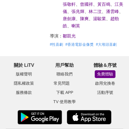
張敬軒
、
曾國祥
、
黃百鳴
、
江美
儀
、
張兆輝
、
林二汶
、
潘雲峰
、
唐劍康
、
陳爽
、
湯駿業
、
趙勁
皓
、
喇英
導演：
鄒凱光
#
性喜劇
#
香港電影金像獎
#
大堆頭喜劇
關於 LiTV
用戶幫助
體驗＆序號
版權聲明
聯絡我們
免費體驗
隱私權政策
常見問題
啟用兌換卷
服務條款
下載 APP
活動序號
TV 使用教學