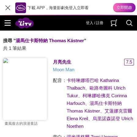
下載 APP，海量影劇免登入立即看
登入 / 註冊
搜尋 "
湯馬仕卡斯特納 Thomas Kästner
"
共 1 筆結果
月亮先生
7.5
Moon Man
配音：
卡特琳娜塔巴哈 Katharina
Thalbach
、
歐路奇圖科 Ulrich
Tukur
、
柯琳娜哈佛克 Corinna
Harfouch
、
湯馬仕卡斯特納
Thomas Kästner
、
艾蓮娜克雷爾
Elena Kreil
、
烏里諾森諾登 Ulrich
畫風復古的浪漫童話
Noethen
旁白：
湯米溫格爾 Tomi Ungerer