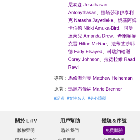
尼泰森 Jesuthasan
Antonythasan
、
娜塔莎珍伊泰利
克 Natasha Jayetileke
、
妮基阿姆
卡伯德 Nikki Amuka-Bird
、
阿曼
達茱兒 Amanda Drew
、
希爾頓麥
克雷 Hilton McRae
、
法蒂艾沙耶
德 Fady Elsayed
、
科瑞約翰遜
Corey Johnson
、
拉德拉維 Raad
Rawi
導演：
馬修海涅曼 Matthew Heineman
原著：
瑪麗布倫納 Marie Brenner
#
記者
#
女性名人
#
身心障礙
關於 LiTV
用戶幫助
體驗＆序號
版權聲明
聯絡我們
免費體驗