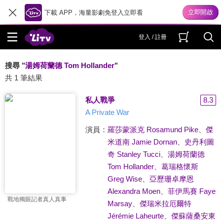
下載 APP，海量影劇免登入立即看
登入 / 註冊
搜尋 "
湯姆荷蘭德 Tom Hollander
"
共 1 筆結果
私人戰爭
8.3
A Private War
演員：
羅莎蒙派克 Rosamund Pike
、
傑
米道南 Jamie Dornan
、
史丹利圖
奇 Stanley Tucci
、
湯姆荷蘭德
Tom Hollander
、
葛瑞格懷斯
Greg Wise
、
亞歷珊卓摩恩
Alexandra Moen
、
菲伊馬賽 Faye
戰地獨眼記者真人真事
Marsay
、
傑瑞米拉厄爾特
Jérémie Laheurte
、
傑蘇薩桑安東