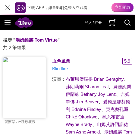
下載 APP，海量影劇免登入立即看
登入 / 註冊
搜尋 "
湯姆維裘 Tom Virtue
"
共 2 筆結果
血色風暴
5.9
Blindfire
演員：
布萊恩傑瑞提 Brian Geraghty
、
莎朗莉爾 Sharon Leal
、
貝珊妮喬
伊蘭絲 Bethany Joy Lenz
、
吉姆
畢佛 Jim Beaver
、
愛德溫娜芬德
利 Edwina Findley
、
契克奧孔渥
Chiké Okonkwo
、
韋恩布雷迪
警察暴力+種族歧視
Wayne Brady
、
山姆艾許阿諾德
Sam Ashe Arnold
、
湯姆維裘 Tom