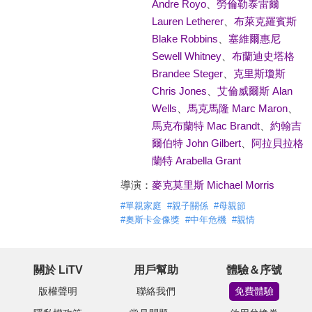
Andre Royo
、
勞倫勒泰雷爾
Lauren Letherer
、
布萊克羅賓斯
Blake Robbins
、
塞維爾惠尼
Sewell Whitney
、
布蘭迪史塔格
Brandee Steger
、
克里斯瓊斯
Chris Jones
、
艾倫威爾斯 Alan
Wells
、
馬克馬隆 Marc Maron
、
馬克布蘭特 Mac Brandt
、
約翰吉
爾伯特 John Gilbert
、
阿拉貝拉格
蘭特 Arabella Grant
導演：
麥克莫里斯 Michael Morris
#
單親家庭
#
親子關係
#
母親節
#
奧斯卡金像獎
#
中年危機
#
親情
關於 LiTV
用戶幫助
體驗＆序號
版權聲明
聯絡我們
免費體驗