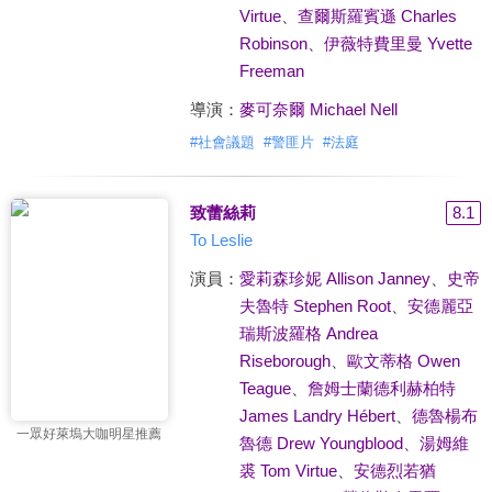
Virtue
、
查爾斯羅賓遜 Charles
Robinson
、
伊薇特費里曼 Yvette
Freeman
導演：
麥可奈爾 Michael Nell
#
社會議題
#
警匪片
#
法庭
致蕾絲莉
8.1
To Leslie
演員：
愛莉森珍妮 Allison Janney
、
史帝
夫魯特 Stephen Root
、
安德麗亞
瑞斯波羅格 Andrea
Riseborough
、
歐文蒂格 Owen
Teague
、
詹姆士蘭德利赫柏特
James Landry Hébert
、
德魯楊布
一眾好萊塢大咖明星推薦
魯德 Drew Youngblood
、
湯姆維
裘 Tom Virtue
、
安德烈若猶