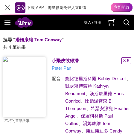
下載 APP，海量影劇免登入立即看
登入 / 註冊
搜尋 "
湯姆康維 Tom Conway
"
共 4 筆結果
小飛俠彼得潘
8.6
Peter Pan
配音：
鮑比德里斯科爾 Bobby Driscoll
、
凱瑟琳博蒙特 Kathryn
Beaumont
、
漢斯康里德 Hans
Conried
、
比爾湯普森 Bill
Thompson
、
希瑟安潔兒 Heather
Angel
、
保羅柯林斯 Paul
不朽的童話故事
Collins
、
湯姆康維 Tom
Conway
、
康迪康迪多 Candy