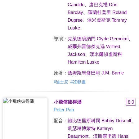
Candido
、
唐巴克禮 Don
Barclay
、
羅蘭杜普里 Roland
Dupree
、
湯米盧斯克 Tommy
Luske
導演：
克萊德裘納門 Clyde Geronimi
、
威爾弗雷德傑克遜 Wilfred
Jackson
、
漢米爾頓盧斯科
Hamilton Luske
原著：
詹姆斯馬修巴利 J.M. Barrie
#
迪士尼
#
2D動畫
小飛俠彼得潘
8.0
Peter Pan
配音：
鮑比德里斯科爾 Bobby Driscoll
、
凱瑟琳博蒙特 Kathryn
Beaumont
、
漢斯康里德 Hans