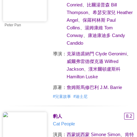
Conried
、
比爾湯普森 Bill
Thompson
、
希瑟安潔兒 Heather
Angel
、
保羅柯林斯 Paul
Peter Pan
Collins
、
湯姆康維 Tom
Conway
、
康迪康迪多 Candy
Candido
導演：
克萊德裘納門 Clyde Geronimi
、
威爾弗雷德傑克遜 Wilfred
Jackson
、
漢米爾頓盧斯科
Hamilton Luske
原著：
詹姆斯馬修巴利 J.M. Barrie
#
兒童故事
#
迪士尼
豹人
8.2
Cat People
演員：
西蒙妮西蒙 Simone Simon
、
肯特