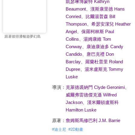
凱瑟琳博蒙特 Kathryn
Beaumont
、
漢斯康里德 Hans
Conried
、
比爾湯普森 Bill
Thompson
、
希瑟安潔兒 Heather
Angel
、
保羅柯林斯 Paul
跟著彼得潘暢遊夢幻島
Collins
、
湯姆康維 Tom
Conway
、
康迪康迪多 Candy
Candido
、
唐巴克禮 Don
Barclay
、
羅蘭杜普里 Roland
Dupree
、
湯米盧斯克 Tommy
Luske
導演：
克萊德裘納門 Clyde Geronimi
、
威爾弗雷德傑克遜 Wilfred
Jackson
、
漢米爾頓盧斯科
Hamilton Luske
原著：
詹姆斯馬修巴利 J.M. Barrie
#
迪士尼
#
2D動畫