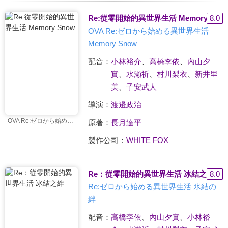
Re:從零開始的異世界生活 Memory Sno
8.0
OVA Re:ゼロから始める異世界生活
Memory Snow
配音：
小林裕介
、
高橋李依
、
內山夕
實
、
水瀨祈
、
村川梨衣
、
新井里
美
、
子安武人
導演：
渡邊政治
OVA Re:ゼロから始める異世界生活 Memory Snow
原著：
長月達平
製作公司：
WHITE FOX
Re：從零開始的異世界生活 冰結之絆
8.0
Re:ゼロから始める異世界生活 氷結の
絆
配音：
高橋李依
、
內山夕實
、
小林裕