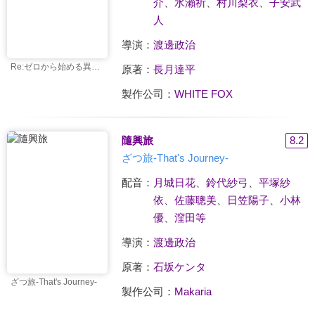
介
、
水瀨祈
、
村川梨衣
、
子安武
人
導演：
渡邊政治
Re:ゼロから始める異世界生活 氷結の絆
原著：
長月達平
製作公司：
WHITE FOX
隨興旅
8.2
ざつ旅-That's Journey-
配音：
月城日花
、
鈴代紗弓
、
平塚紗
依
、
佐藤聰美
、
日笠陽子
、
小林
優
、
漥田等
導演：
渡邊政治
原著：
石坂ケンタ
ざつ旅-That's Journey-
製作公司：
Makaria