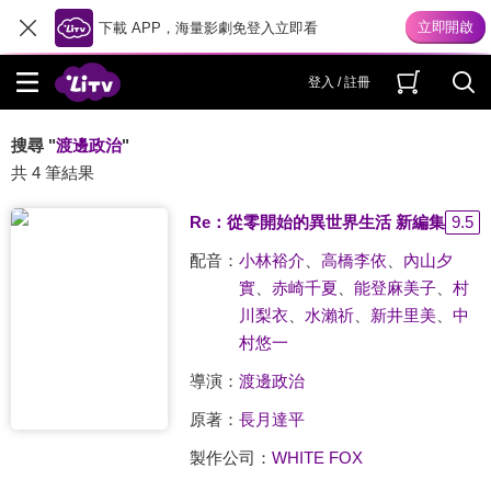
下載 APP，海量影劇免登入立即看
登入 / 註冊
搜尋 "
渡邊政治
"
共 4 筆結果
Re：從零開始的異世界生活 新編集版
9.5
配音：
小林裕介
、
高橋李依
、
內山夕
實
、
赤崎千夏
、
能登麻美子
、
村
川梨衣
、
水瀨祈
、
新井里美
、
中
村悠一
導演：
渡邊政治
原著：
長月達平
製作公司：
WHITE FOX