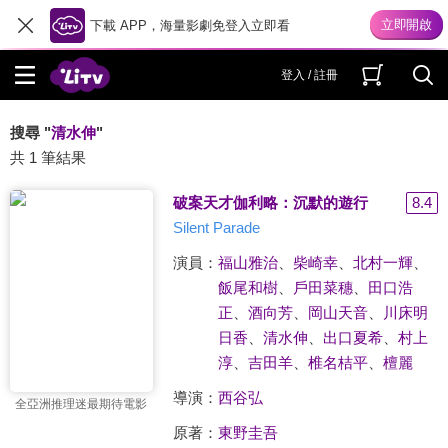
下載 APP，海量影劇免登入立即看
登入 / 註冊
搜尋 "
清水伸
"
共 1 筆結果
破案天才伽利略：沉默的遊行
8.4
Silent Parade
演員：
福山雅治
、
柴崎幸
、
北村一輝
、
飯尾和樹
、
戶田菜穗
、
田口浩
正
、
酒向芳
、
岡山天音
、
川床明
日香
、
清水伸
、
出口夏希
、
村上
淳
、
吉田羊
、
椎名桔平
、
檀麗
導演：
西谷弘
全亞洲推理迷最期待電影
原著：
東野圭吾