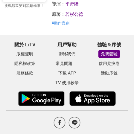
導演：
平野隆
挑戰觀眾笑到黑菇極限！
原著：
若杉公德
#
動作喜劇
關於 LiTV
用戶幫助
體驗＆序號
版權聲明
聯絡我們
免費體驗
隱私權政策
常見問題
啟用兌換卷
服務條款
下載 APP
活動序號
TV 使用教學