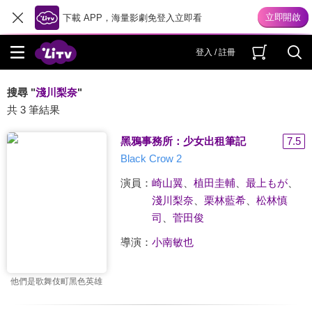
下載 APP，海量影劇免登入立即看
登入 / 註冊
搜尋 "
淺川梨奈
"
共 3 筆結果
黑鴉事務所：少女出租筆記
7.5
Black Crow 2
演員：
崎山翼
、
植田圭輔
、
最上もが
、
淺川梨奈
、
栗林藍希
、
松林慎
司
、
菅田俊
導演：
小南敏也
他們是歌舞伎町黑色英雄