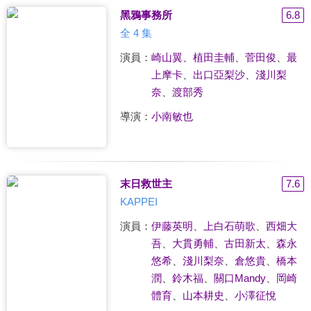
黑鴉事務所
6.8
全 4 集
演員：
崎山翼
、
植田圭輔
、
菅田俊
、
最
上摩卡
、
出口亞梨沙
、
淺川梨
奈
、
渡部秀
導演：
小南敏也
末日救世主
7.6
KAPPEI
演員：
伊藤英明
、
上白石萌歌
、
西畑大
吾
、
大貫勇輔
、
古田新太
、
森永
悠希
、
淺川梨奈
、
倉悠貴
、
橋本
潤
、
鈴木福
、
關口Mandy
、
岡崎
體育
、
山本耕史
、
小澤征悅