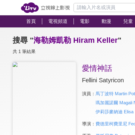
首頁
電視頻道
電影
動漫
兒童
搜尋 "
海勒姆凱勒 Hiram Keller
"
共 1 筆結果
愛情神話
Fellini Satyricon
演員：
馬丁波特 Martin Pot
瑪加麗諾爾 Magali N
伊莉莎麥納迪 Elisa M
導演：
費德里柯費里尼 Federic