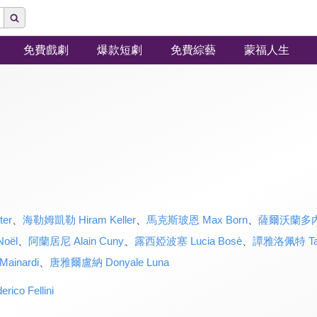
免費戲劇
爆款短劇
免費綜藝
蒙福人生
ter
、
海勒姆凱勒 Hiram Keller
、
馬克斯玻恩 Max Born
、
薩爾沃蘭多內 S
oël
、
阿蘭居尼 Alain Cuny
、
露西婭波塞 Lucia Bosè
、
譚雅洛佩特 Tany
ainardi
、
唐雅爾盧納 Donyale Luna
o Fellini