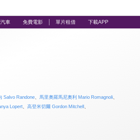
汽車
免費電影
單片租借
下載APP
alvo Randone
、
馬里奧羅馬尼奧利 Mario Romagnoli
、
a Lopert
、
高登米切爾 Gordon Mitchell
、