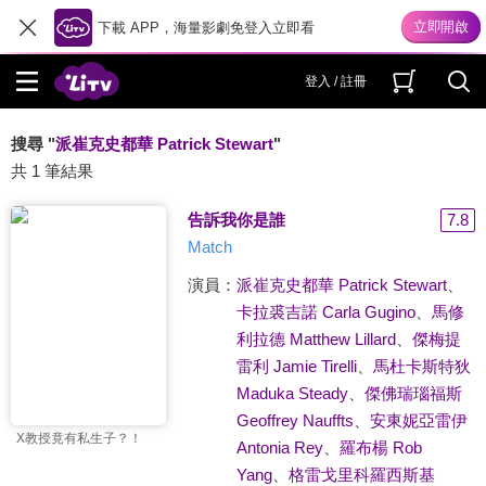
下載 APP，海量影劇免登入立即看
登入 / 註冊
搜尋 "
派崔克史都華 Patrick Stewart
"
共 1 筆結果
告訴我你是誰
7.8
Match
演員：
派崔克史都華 Patrick Stewart
、
卡拉裘吉諾 Carla Gugino
、
馬修
利拉德 Matthew Lillard
、
傑梅提
雷利 Jamie Tirelli
、
馬杜卡斯特狄
Maduka Steady
、
傑佛瑞瑙福斯
Geoffrey Nauffts
、
安東妮亞雷伊
X教授竟有私生子？！
Antonia Rey
、
羅布楊 Rob
Yang
、
格雷戈里科羅西斯基