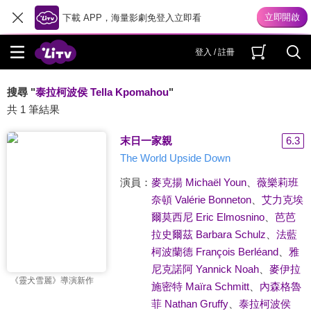
下載 APP，海量影劇免登入立即看
登入 / 註冊
搜尋 "
泰拉柯波侯 Tella Kpomahou
"
共 1 筆結果
末日一家親
6.3
The World Upside Down
演員：
麥克揚 Michaël Youn
、
薇樂莉班
奈頓 Valérie Bonneton
、
艾力克埃
爾莫西尼 Eric Elmosnino
、
芭芭
拉史爾茲 Barbara Schulz
、
法藍
柯波蘭德 François Berléand
、
雅
尼克諾阿 Yannick Noah
、
麥伊拉
《靈犬雪麗》導演新作
施密特 Maïra Schmitt
、
內森格魯
菲 Nathan Gruffy
、
泰拉柯波侯