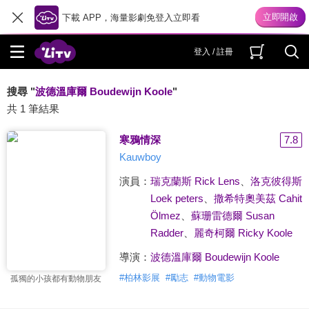
下載 APP，海量影劇免登入立即看
登入 / 註冊
搜尋 "
波德溫庫爾 Boudewijn Koole
"
共 1 筆結果
寒鴉情深
7.8
Kauwboy
演員：
瑞克蘭斯 Rick Lens
、
洛克彼得斯
Loek peters
、
撒希特奧美茲 Cahit
Ölmez
、
蘇珊雷德爾 Susan
Radder
、
麗奇柯爾 Ricky Koole
導演：
波德溫庫爾 Boudewijn Koole
#
柏林影展
#
勵志
#
動物電影
孤獨的小孩都有動物朋友