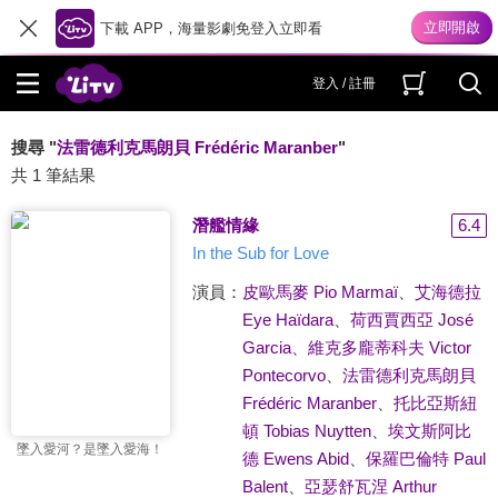
下載 APP，海量影劇免登入立即看
登入 / 註冊
搜尋 "
法雷德利克馬朗貝 Frédéric Maranber
"
共 1 筆結果
潛艦情緣
6.4
In the Sub for Love
演員：
皮歐馬麥 Pio Marmaï
、
艾海德拉
Eye Haïdara
、
荷西賈西亞 José
Garcia
、
維克多龐蒂科夫 Victor
Pontecorvo
、
法雷德利克馬朗貝
Frédéric Maranber
、
托比亞斯紐
頓 Tobias Nuytten
、
埃文斯阿比
墜入愛河？是墜入愛海！
德 Ewens Abid
、
保羅巴倫特 Paul
Balent
、
亞瑟舒瓦涅 Arthur