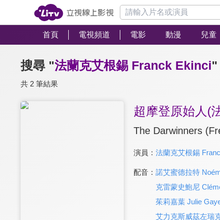
首頁
電視頻道
電影
動漫
兒童
搜尋 "
法蘭克艾根錫 Franck Ekinci
"
共 2 筆結果
超摩登原始人(法
The Darwinners (Fr
演員：
法蘭克艾根錫 Franck 
配音：
諾艾蜜德拉特 Noémie 
克雷蒙史鮑尼 Clémen
茱莉嘉葉 Julie Gaye
艾力克斯威茲左瑞克 Al