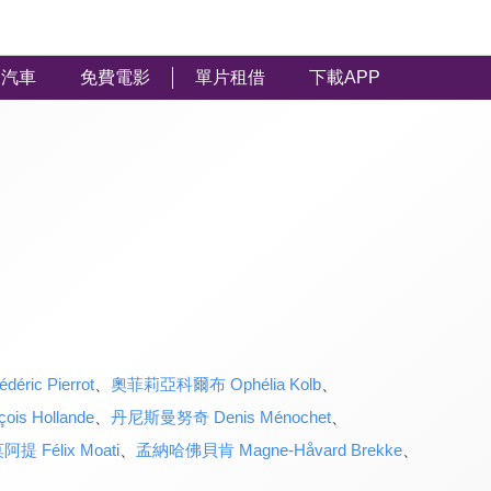
汽車
免費電影
單片租借
下載APP
ic Pierrot
、
奧菲莉亞科爾布 Ophélia Kolb
、
s Hollande
、
丹尼斯曼努奇 Denis Ménochet
、
 Félix Moati
、
孟納哈佛貝肯 Magne-Håvard Brekke
、