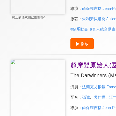
導演：
尚保羅吉格 Jean-Pau
純正的法式幽默借古喻今
原著：
朱利安貝爾喬 Julien B
#
歐系動畫
#
真人結合動畫
播放
超摩登原始人(國
The Darwinners (Ma
演員：
法蘭克艾根錫 Franck 
配音：
孫誠
、
吳佳樺
、
汪
導演：
尚保羅吉格 Jean-Pau