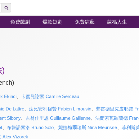
免費戲劇
爆款短劇
免費綜藝
蒙福人生
)
ench)
Ekinci
、
卡蜜兒謝索 Camille Serceau
De Lattre
、
法比安利穆贊 Fabien Limousin
、
弗雷德里克皮耶羅 Frédér
t Sibony
、
吉翁佳里恩 Guillaume Gallienne
、
法蘭索瓦歐蘭德 Françoi
t
、
布魯諾索洛 Bruno Solo
、
妮娜梅爾瑞斯 Nina Meurisse
、
菲利斯莫阿提
ex Vizorek