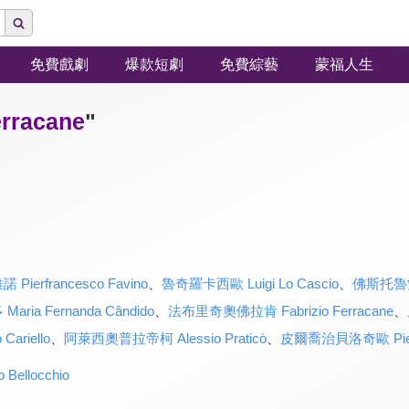
免費戲劇
爆款短劇
免費綜藝
蒙福人生
racane
"
erfrancesco Favino
、
魯奇羅卡西歐 Luigi Lo Cascio
、
佛斯托魯索阿
ia Fernanda Cândido
、
法布里奇奧佛拉肯 Fabrizio Ferracane
、
ariello
、
阿萊西奧普拉帝柯 Alessio Praticò
、
皮爾喬治貝洛奇歐 Pier Gi
ellocchio