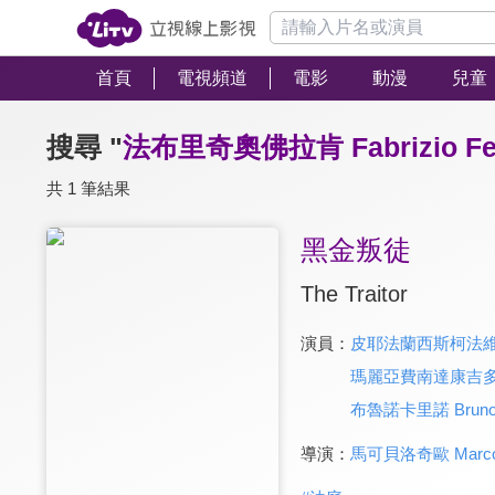
首頁
電視頻道
電影
動漫
兒童
搜尋 "
法布里奇奧佛拉肯 Fabrizio Fer
共 1 筆結果
黑金叛徒
The Traitor
演員：
皮耶法蘭西斯柯法維諾 Pi
瑪麗亞費南達康吉多 Mar
布魯諾卡里諾 Bruno C
導演：
馬可貝洛奇歐 Marco B