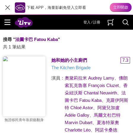
下載 APP，海量影劇免登入立即看
登入 / 註冊
搜尋 "
法圖卡巴 Fatou Kaba
"
共 1 筆結果
她和她的小主廚們
7.3
The Kitchen Brigade
演員：
奧黛莉拉米 Audrey Lamy
、
佛朗
索瓦克魯塞 François Cluzet
、
香
朵紐沃斯 Chantal Neuwirth
、
法
圖卡巴 Fatou Kaba
、
克蘿伊阿斯
特 Chloé Astor
、
阿黛兒加盧
Adèle Galloy
、
馬爾文杜巴特
無證移民青年靠廚藝翻身
Marvin Dubart
、
夏洛特萊奧
Charlotte Léo
、
阿諾卡桑德