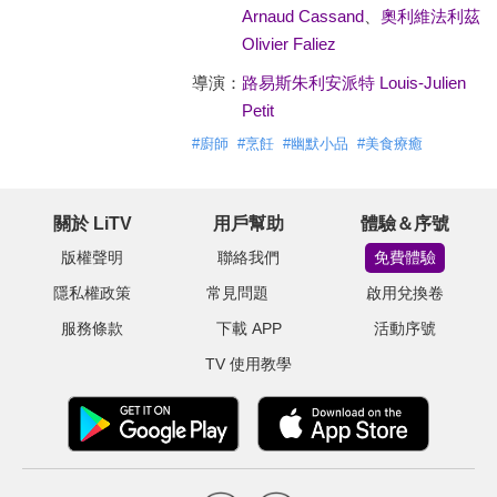
Arnaud Cassand
、
奧利維法利茲
Olivier Faliez
導演：
路易斯朱利安派特 Louis-Julien
Petit
#
廚師
#
烹飪
#
幽默小品
#
美食療癒
關於 LiTV
用戶幫助
體驗＆序號
版權聲明
聯絡我們
免費體驗
隱私權政策
常見問題
啟用兌換卷
服務條款
下載 APP
活動序號
TV 使用教學