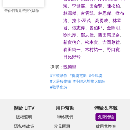
駿
、
李世嘉
、
田金豐
、
陳松柏
、
帶你們看見野蠻的驕傲
林源傑
、
古雲凱
、
林思傑
、
撒布
洛
、
拉卡·巫茂
、
高勇成
、
林孟
君
、
張志偉
、
曾伯郎
、
金照明
、
劉忠厚
、
鄭志偉
、
西田惠里奈
、
新實啓介
、
松本實
、
吉岡尊禮
、
春田純一
、
木村祐一
、
野口寛
、
日比野玲
導演：
魏德聖
#
古裝動作
#
得獎電影
#
金馬獎
#
大屠殺傷痛
#
小蝦米對抗大鯨魚
#
戰爭史詩
關於 LiTV
用戶幫助
體驗＆序號
版權聲明
聯絡我們
免費體驗
隱私權政策
常見問題
啟用兌換卷