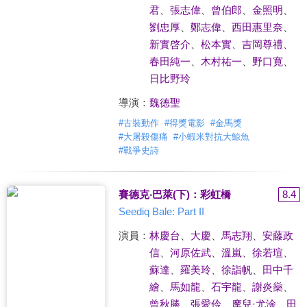
君
、
張志偉
、
曾伯郎
、
金照明
、
劉忠厚
、
鄭志偉
、
西田惠里奈
、
新實啓介
、
松本實
、
吉岡尊禮
、
春田純一
、
木村祐一
、
野口寛
、
日比野玲
導演：
魏德聖
#
古裝動作
#
得獎電影
#
金馬獎
#
大屠殺傷痛
#
小蝦米對抗大鯨魚
#
戰爭史詩
賽德克‧巴萊(下)：彩虹橋
8.4
Seediq Bale: Part II
演員：
林慶台
、
大慶
、
馬志翔
、
安藤政
信
、
河原佐武
、
溫嵐
、
徐若瑄
、
蘇達
、
羅美玲
、
徐詣帆
、
田中千
繪
、
馬如龍
、
石宇龍
、
謝炎燊
、
曾秋勝
、
張愛伶
、
摩兒·尤淦
、
田