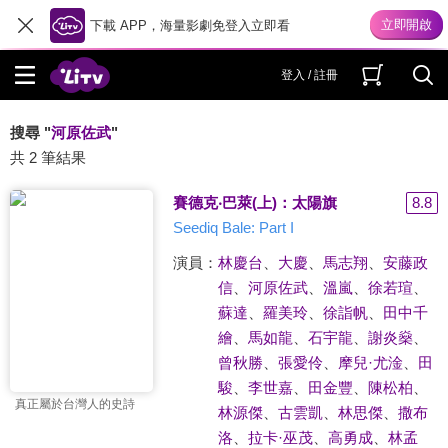
下載 APP，海量影劇免登入立即看
登入 / 註冊
搜尋 "
河原佐武
"
共 2 筆結果
賽德克‧巴萊(上)：太陽旗
8.8
Seediq Bale: Part I
演員：
林慶台
、
大慶
、
馬志翔
、
安藤政
信
、
河原佐武
、
溫嵐
、
徐若瑄
、
蘇達
、
羅美玲
、
徐詣帆
、
田中千
繪
、
馬如龍
、
石宇龍
、
謝炎燊
、
曾秋勝
、
張愛伶
、
摩兒·尤淦
、
田
駿
、
李世嘉
、
田金豐
、
陳松柏
、
真正屬於台灣人的史詩
林源傑
、
古雲凱
、
林思傑
、
撒布
洛
、
拉卡·巫茂
、
高勇成
、
林孟