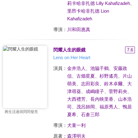
莉卡哈非扎德 Lilly Kahafizadeh
、
里昂卡哈非扎德 Lion
Kahafizadeh
導演：
川和田惠真
閃耀人生的眼鏡
7.6
Lens on Her Heart
演員：
金井浩人
、
池脇千鶴
、
安藤政
信
、
古畑星夏
、
杉野遙亮
、
片山
萌美
、
志田彩良
、
鈴木卓爾
、
大
津尋葵
、
成嶋瞳子
、
菅野莉央
、
大西禮芳
、
長內映里香
、
山本浩
司
、
茂呂師岡
、
福原秀人
、
鴨居
將生活過得閃閃發亮
夏希
、
石倉三郎
導演：
犬童一利
原著：
森澤明夫