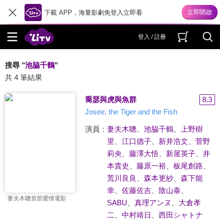
下載 APP，海量影劇免登入立即看
登入 / 註冊
搜尋 "
池脇千鶴
"
共 4 筆結果
喬瑟與虎與魚群
8.3
Josee, the Tiger and the Fish
演員：
妻夫木聰
、
池脇千鶴
、
上野樹
里
、
江口德子
、
新井浩文
、
菅野
莉央
、
藤澤大悟
、
新屋英子
、
井
本貴史
、
藤原一裕
、
板尾創路
、
荒川良良
、
森本更紗
、
森下能
幸
、
佐藤佐吉
、
陰山泰
、
妻夫木聰首部愛情電影
SABU
、
真理アンヌ
、
大倉孝
二
、
中村靖日
、
西田シャトナ