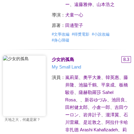
ー
、
遠藤雅伸
、
山本浩之
導演：
犬童一心
原著：
田邊聖子
#
文學改編
#
得獎電影
#
小說改編
#
身心障礙
少女的孤島
8.3
My Small Land
演員：
嵐莉菜
、
奧平大兼
、
韓英惠
、
藤
井隆
、
池脇千鶴
、
平泉成
、
板橋
駿谷
、
薩赫勒羅莎 Sahel
Rosa
、
、
新谷ゆづみ
、
池田良
、
田村健太郎
、
小倉一郎
、
吉田ウ
ーロン
、
岩井計子
、
瀧澤翼
、
石
天地之大，何處是家？
川雷藏
、
是近敦之
、
阿拉什卡哈
非扎德 Arashi Kahafizadeh
、
莉