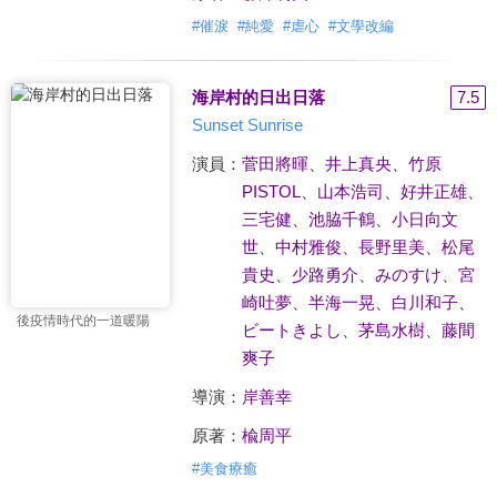
#
催淚
#
純愛
#
虐心
#
文學改編
海岸村的日出日落
7.5
Sunset Sunrise
演員：
菅田將暉
、
井上真央
、
竹原
PISTOL
、
山本浩司
、
好井正雄
、
三宅健
、
池脇千鶴
、
小日向文
世
、
中村雅俊
、
長野里美
、
松尾
貴史
、
少路勇介
、
みのすけ
、
宮
崎吐夢
、
半海一晃
、
白川和子
、
後疫情時代的一道暖陽
ビートきよし
、
茅島水樹
、
藤間
爽子
導演：
岸善幸
原著：
楡周平
#
美食療癒