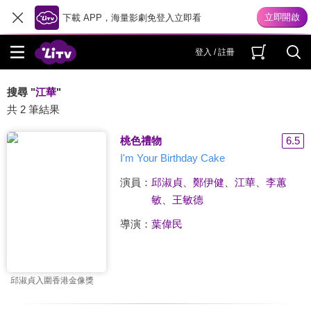
下載 APP，海量影劇免登入立即看
登入 / 註冊
搜尋 "
江華
"
共 2 筆結果
桃色禮物
6.5
I'm Your Birthday Cake
演員：
邱淑貞
、
鄭伊健
、
江華
、
李蕙
敏
、
王敏德
導演：
葉偉民
邱淑貞入圍香港金像獎