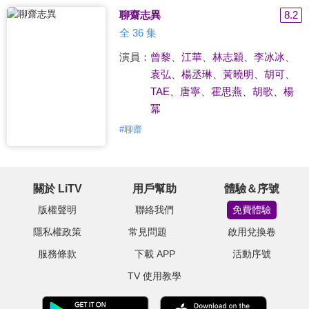
聊齋志異
8.2
全 36 集
演員：
曾黎
、
江華
、
林志穎
、
李冰冰
、
袁弘
、
楊丞琳
、
黃曉明
、
胡可
、
TAE
、
唐寧
、
霍思燕
、
胡歌
、
楊
冪
#
聊齋
關於 LiTV
用戶幫助
體驗＆序號
版權聲明
聯絡我們
免費體驗
隱私權政策
常見問題
啟用兌換卷
服務條款
下載 APP
活動序號
TV 使用教學