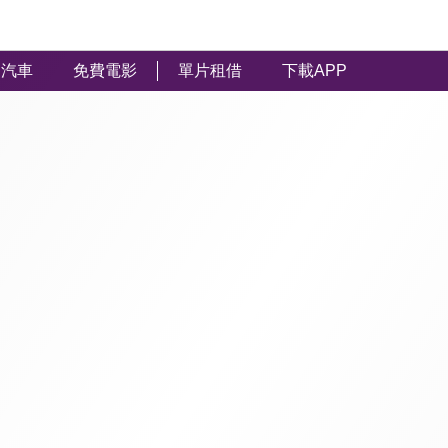
汽車
免費電影
單片租借
下載APP