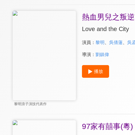
熱血男兒之叛逆
Love and the City
演員：
黎明
、
吳倩蓮
、
吳
導演：
劉鎮偉
播放
黎明浪子演技代表作
97家有囍事(粵)