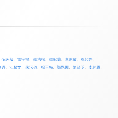
、
伍詠薇
、
雷宇揚
、
羅浩楷
、
羅冠蘭
、
李蕙敏
、
鮑起靜
、
彭丹
、
江希文
、
朱潔儀
、
楊玉梅
、
鄭艷麗
、
陳綺明
、
李純恩
、