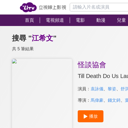
首頁
電視頻道
電影
動漫
兒童
搜尋 "
江希文
"
共 5 筆結果
怪談協會
Till Death Do Us L
演員：
袁詠儀
、
黎姿
、
舒
導演：
馬偉豪
、
錢文錡
、
播放