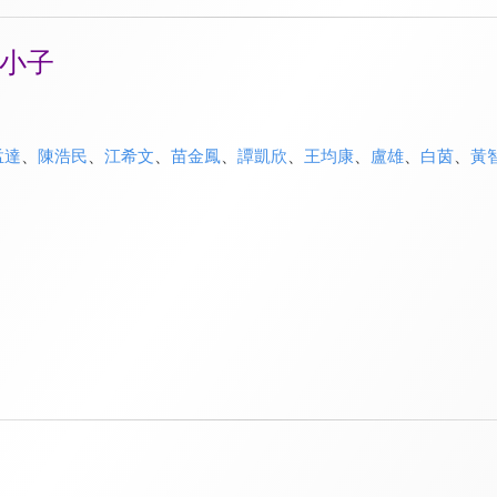
小子
孟達
、
陳浩民
、
江希文
、
苗金鳳
、
譚凱欣
、
王均康
、
盧雄
、
白茵
、
黃