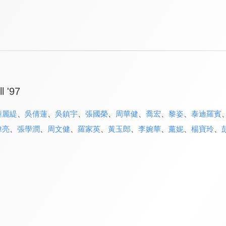
l '97
鍾麗緹
、
吳倩蓮
、
吳鎮宇
、
張國榮
、
周華健
、
喬宏
、
黎姿
、
泰迪羅賓
偉亮
、
張學潤
、
周文健
、
羅家英
、
黃玉郎
、
李婉華
、
薰妮
、
楊寶玲
、