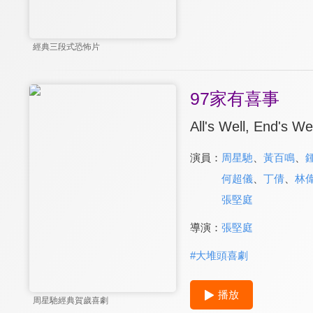
經典三段式恐怖片
97家有喜事
All's Well, End's Wel
演員：
周星馳
、
黃百鳴
、
何超儀
、
丁倩
、
林
張堅庭
導演：
張堅庭
#
大堆頭喜劇
播放
周星馳經典賀歲喜劇