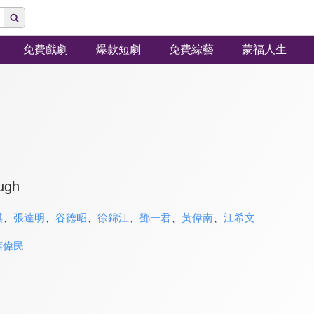
免費戲劇
爆款短劇
免費綜藝
蒙福人生
augh
淇
、
張達明
、
谷德昭
、
徐錦江
、
鄧一君
、
黃偉南
、
江希文
葉偉民