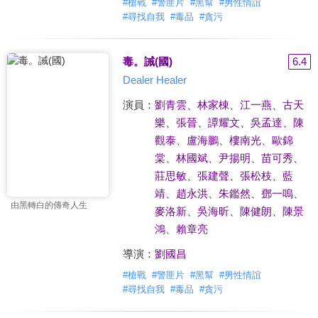
#
槍戰
#
警匪片
#
黑幫
#
男性情誼
#
尋找自我
#
毒品
#
貪污
毒。誡(國)
6.4
Dealer Healer
演員：
劉青雲
、
林家棟
、
江一燕
、
古天
樂
、
張晉
、
譚耀文
、
吳孟達
、
陳
觀泰
、
盧海鵬
、
樓南光
、
歐錦
棠
、
林國斌
、
尹揚明
、
苗可秀
、
莊思敏
、
張建聲
、
張松枝
、
藍
靖
、
趙永洪
、
朱鑑然
、
鄧一嗚
、
由黑轉白的傳奇人生
麥洛新
、
吳海昕
、
陳健朗
、
陳景
鴻
、
賴章亮
導演：
劉國昌
#
槍戰
#
警匪片
#
黑幫
#
男性情誼
#
尋找自我
#
毒品
#
貪污