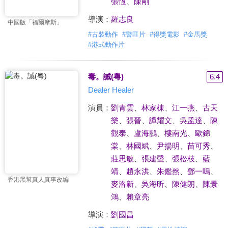
張恆
、
陳剛
導演：
羅志良
中國版「福爾摩斯」
#
古裝動作
#
警匪片
#
得獎電影
#
金馬獎
#
港式動作片
毒。誡(粵)
6.4
Dealer Healer
演員：
劉青雲
、
林家棟
、
江一燕
、
古天
樂
、
張晉
、
譚耀文
、
吳孟達
、
陳
觀泰
、
盧海鵬
、
樓南光
、
歐錦
棠
、
林國斌
、
尹揚明
、
苗可秀
、
莊思敏
、
張建聲
、
張松枝
、
藍
靖
、
趙永洪
、
朱鑑然
、
鄧一嗚
、
香港黑幫真人真事改編
麥洛新
、
吳海昕
、
陳健朗
、
陳景
鴻
、
賴章亮
導演：
劉國昌