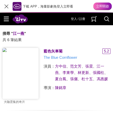
下載 APP，海量影劇免登入立即看
登入 / 註冊
搜尋 "
江一燕
"
共 6 筆結果
藍色矢車菊
5.2
The Blue Cornflower
演員：
方中信
、
范文芳
、
張震
、
江一
燕
、
李東學
、
林更新
、
張國柱
、
夏台鳳
、
張儷
、
杜十五
、
馮惠媛
導演：
陳銘章
大咖雲集的奇片