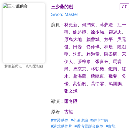
三少爺的劍
7.0
Sword Master
演員：
林更新
、
何潤東
、
蔣夢婕
、
江一
燕
、
鮑起靜
、
徐少強
、
顧冠忠
、
原島大地
、
顧曹斌
、
方平
、
吳元
俊
、
田淼
、
佟仲琪
、
林晨
、
陸劍
明
、
沈凱
、
賴迦童
、
陳墨研
、
宋
伊人
、
張梓豫
、
張喜來
、
馬睿
林更新與江一燕相愛相殺
瀚
、
馬京京
、
林朝緒
、
鐵南
、
紅
木
、
趙海鷹
、
魏曉東
、
飛兒
、
吳
優
、
蒿怡帆
、
蒿怡霏
、
萬國鵬
、
張文斌
導演：
爾冬陞
原著：
古龍
#
古裝動作
#
小說改編
#
絕症罕病
#
港式動作片
#
香港電影金像獎
#
古龍