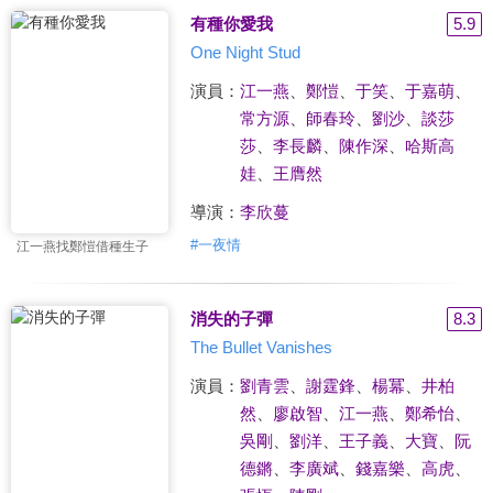
有種你愛我
5.9
One Night Stud
演員：
江一燕
、
鄭愷
、
于笑
、
于嘉萌
、
常方源
、
師春玲
、
劉沙
、
談莎
莎
、
李長麟
、
陳作深
、
哈斯高
娃
、
王膺然
導演：
李欣蔓
#
一夜情
江一燕找鄭愷借種生子
消失的子彈
8.3
The Bullet Vanishes
演員：
劉青雲
、
謝霆鋒
、
楊冪
、
井柏
然
、
廖啟智
、
江一燕
、
鄭希怡
、
吳剛
、
劉洋
、
王子義
、
大寶
、
阮
德鏘
、
李廣斌
、
錢嘉樂
、
高虎
、