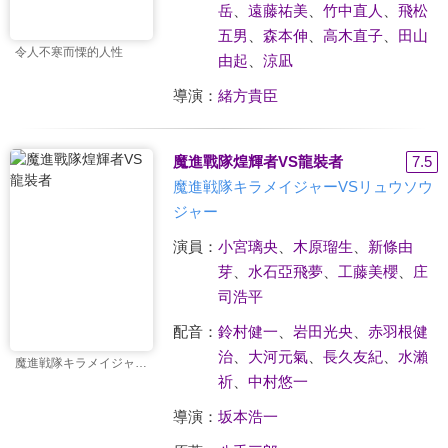
岳
、
遠藤祐美
、
竹中直人
、
飛松
五男
、
森本伸
、
高木直子
、
田山
令人不寒而慄的人性
由起
、
涼凪
導演：
緒方貴臣
魔進戰隊煌輝者VS龍裝者
7.5
魔進戦隊キラメイジャーVSリュウソウ
ジャー
演員：
小宮璃央
、
木原瑠生
、
新條由
芽
、
水石亞飛夢
、
工藤美櫻
、
庄
司浩平
配音：
鈴村健一
、
岩田光央
、
赤羽根健
治
、
大河元氣
、
長久友紀
、
水瀨
魔進戦隊キラメイジャーVSリュウソウジャー
祈
、
中村悠一
導演：
坂本浩一