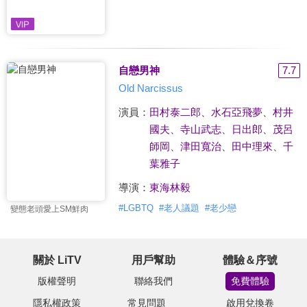
自戀男神
7.7
Old Narcissus
演員：
田村泰二郎
、
水石亞飛夢
、
村井
國夫
、
寺山武志
、
日出郎
、
茂呂
師岡
、
津田寬治
、
田中理來
、
千
葉雅子
導演：
東海林毅
#
LGBTQ
#
老人議題
#
老少戀
變態老頭愛上SM鮮肉
關於 LiTV
用戶幫助
體驗＆序號
版權聲明
聯絡我們
免費體驗
隱私權政策
常見問題
啟用兌換卷