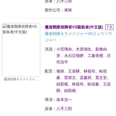
原著：
八手三郎
製作公司：
東映
魔進戰隊煌輝者VS龍裝者(中文版)
7.5
魔進戦隊キラメイジャーVSリュウソウ
ジャー
演員：
小宮璃央
、
木原瑠生
、
新條由
芽
、
水石亞飛夢
、
工藤美櫻
、
庄
司浩平
配音：
賴緯
、
王辰驊
、
林筱玲
、
歐祖
豪
、
雷碧文
、
孟慶府
、
賈文安
、
魔進戦隊キラメイジャーVSリュウソウジャー
鈕凱暘
、
林筱玲
、
歐祖豪
、
王辰
驊
、
鈕凱暘
導演：
坂本浩一
原著：
八手三郎