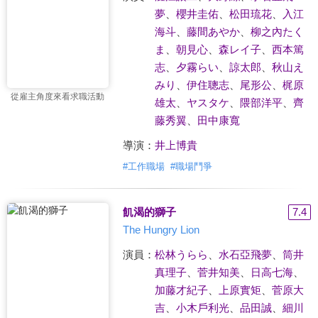
夢
、
櫻井圭佑
、
松田琉花
、
入江
海斗
、
藤間あやか
、
柳之內たく
ま
、
朝見心
、
森レイ子
、
西本篤
志
、
夕霧らい
、
諒太郎
、
秋山え
みり
、
伊住聰志
、
尾形公
、
梶原
從雇主角度來看求職活動
雄太
、
ヤスタケ
、
隈部洋平
、
齊
藤秀翼
、
田中康寬
導演：
井上博貴
#
工作職場
#
職場鬥爭
飢渴的獅子
7.4
The Hungry Lion
演員：
松林うらら
、
水石亞飛夢
、
筒井
真理子
、
菅井知美
、
日高七海
、
加藤才紀子
、
上原實矩
、
菅原大
吉
、
小木戶利光
、
品田誠
、
細川