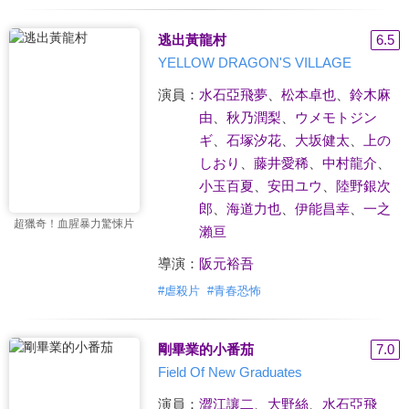
逃出黃龍村
6.5
YELLOW DRAGON'S VILLAGE
演員：
水石亞飛夢
、
松本卓也
、
鈴木麻
由
、
秋乃潤梨
、
ウメモトジン
ギ
、
石塚汐花
、
大坂健太
、
上の
しおり
、
藤井愛稀
、
中村龍介
、
小玉百夏
、
安田ユウ
、
陸野銀次
郎
、
海道力也
、
伊能昌幸
、
一之
超獵奇！血腥暴力驚悚片
瀨亘
導演：
阪元裕吾
#
虐殺片
#
青春恐怖
剛畢業的小番茄
7.0
Field Of New Graduates
演員：
澀江讓二
、
大野絲
、
水石亞飛