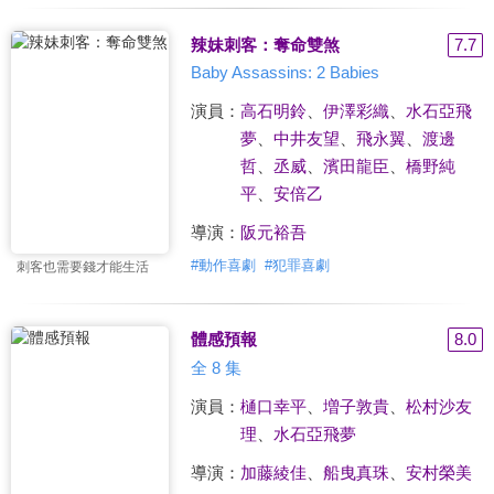
辣妹刺客：奪命雙煞
7.7
Baby Assassins: 2 Babies
演員：
高石明鈴
、
伊澤彩織
、
水石亞飛
夢
、
中井友望
、
飛永翼
、
渡邊
哲
、
丞威
、
濱田龍臣
、
橋野純
平
、
安倍乙
導演：
阪元裕吾
#
動作喜劇
#
犯罪喜劇
刺客也需要錢才能生活
體感預報
8.0
全 8 集
演員：
樋口幸平
、
増子敦貴
、
松村沙友
理
、
水石亞飛夢
導演：
加藤綾佳
、
船曳真珠
、
安村榮美