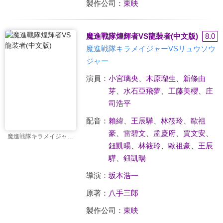
製作公司：
東映
魔進戰隊煌輝者VS龍裝者(中文版)
8.0
魔進戦隊キラメイジャーVSリュウソウ
ジャー
演員：
小宮璃央
、
木原瑠生
、
新條由
芽
、
水石亞飛夢
、
工藤美櫻
、
庄
司浩平
配音：
賴緯
、
王辰驊
、
林筱玲
、
歐祖
豪
、
雷碧文
、
孟慶府
、
賈文安
、
魔進戦隊キラメイジャーVSリュウソウジャー
鈕凱暘
、
林筱玲
、
歐祖豪
、
王辰
驊
、
鈕凱暘
導演：
坂本浩一
原著：
八手三郎
製作公司：
東映