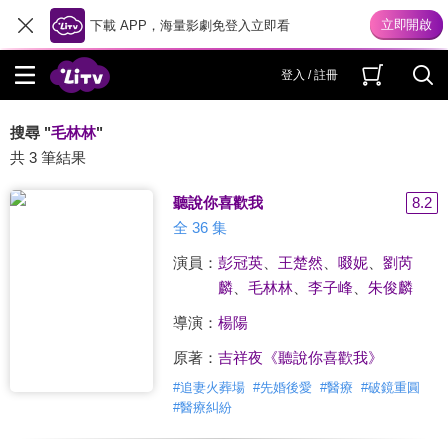
下載 APP，海量影劇免登入立即看
登入 / 註冊
搜尋 "
毛林林
"
共 3 筆結果
聽說你喜歡我
8.2
全 36 集
演員：
彭冠英
、
王楚然
、
啜妮
、
劉芮
麟
、
毛林林
、
李子峰
、
朱俊麟
導演：
楊陽
原著：
吉祥夜《聽說你喜歡我》
#
追妻火葬場
#
先婚後愛
#
醫療
#
破鏡重圓
#
醫療糾紛