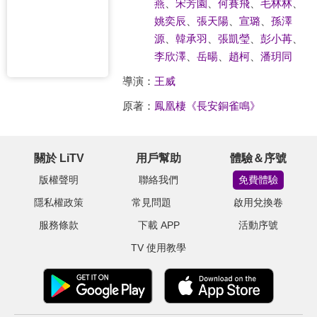
燕
、
宋芳園
、
何賽飛
、
毛林林
、
姚奕辰
、
張天陽
、
宣璐
、
孫澤
源
、
韓承羽
、
張凱瑩
、
彭小苒
、
李欣澤
、
岳暘
、
趙柯
、
潘玥同
導演：
王威
原著：
鳳凰棲《長安銅雀鳴》
關於 LiTV
用戶幫助
體驗＆序號
版權聲明
聯絡我們
免費體驗
隱私權政策
常見問題
啟用兌換卷
服務條款
下載 APP
活動序號
TV 使用教學