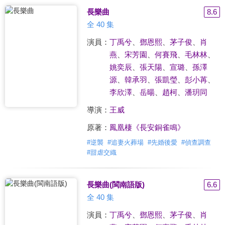
長樂曲
8.6
全 40 集
演員：
丁禹兮
、
鄧恩熙
、
茅子俊
、
肖
燕
、
宋芳園
、
何賽飛
、
毛林林
、
姚奕辰
、
張天陽
、
宣璐
、
孫澤
源
、
韓承羽
、
張凱瑩
、
彭小苒
、
李欣澤
、
岳暘
、
趙柯
、
潘玥同
導演：
王威
原著：
鳳凰棲《長安銅雀鳴》
#
逆襲
#
追妻火葬場
#
先婚後愛
#
偵查調查
#
甜虐交織
長樂曲(閩南語版)
6.6
全 40 集
演員：
丁禹兮
、
鄧恩熙
、
茅子俊
、
肖