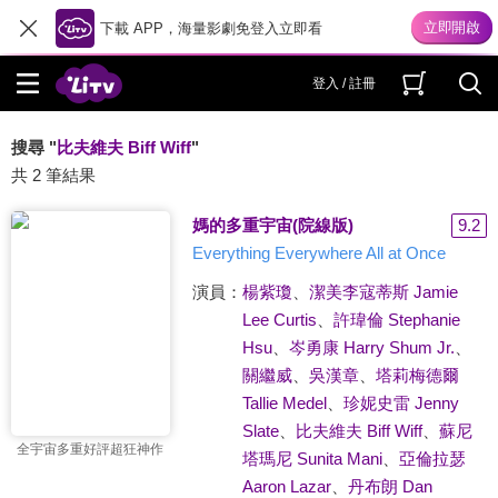
下載 APP，海量影劇免登入立即看
登入 / 註冊
搜尋 "
比夫維夫 Biff Wiff
"
共 2 筆結果
媽的多重宇宙(院線版)
9.2
Everything Everywhere All at Once
演員：
楊紫瓊
、
潔美李寇蒂斯 Jamie
Lee Curtis
、
許瑋倫 Stephanie
Hsu
、
岑勇康 Harry Shum Jr.
、
關繼威
、
吳漢章
、
塔莉梅德爾
Tallie Medel
、
珍妮史雷 Jenny
Slate
、
比夫維夫 Biff Wiff
、
蘇尼
全宇宙多重好評超狂神作
塔瑪尼 Sunita Mani
、
亞倫拉瑟
Aaron Lazar
、
丹布朗 Dan