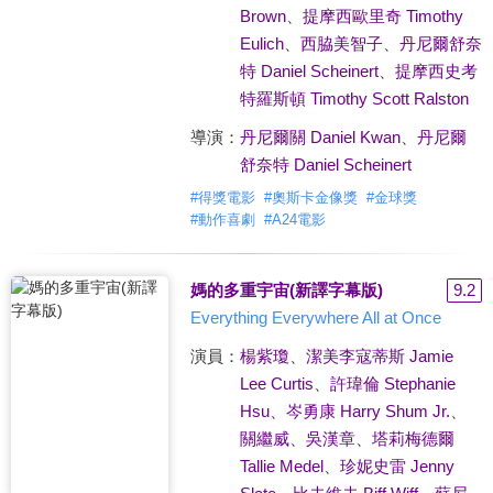
Brown
、
提摩西歐里奇 Timothy
Eulich
、
西脇美智子
、
丹尼爾舒奈
特 Daniel Scheinert
、
提摩西史考
特羅斯頓 Timothy Scott Ralston
導演：
丹尼爾關 Daniel Kwan
、
丹尼爾
舒奈特 Daniel Scheinert
#
得獎電影
#
奧斯卡金像獎
#
金球獎
#
動作喜劇
#
A24電影
媽的多重宇宙(新譯字幕版)
9.2
Everything Everywhere All at Once
演員：
楊紫瓊
、
潔美李寇蒂斯 Jamie
Lee Curtis
、
許瑋倫 Stephanie
Hsu
、
岑勇康 Harry Shum Jr.
、
關繼威
、
吳漢章
、
塔莉梅德爾
Tallie Medel
、
珍妮史雷 Jenny