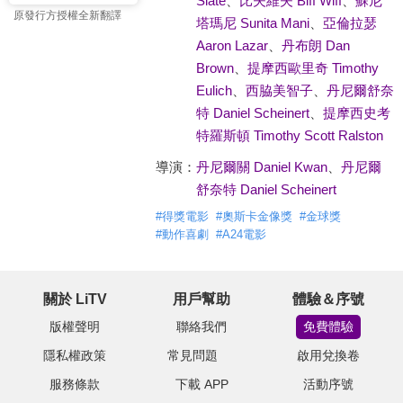
Slate
、
比夫維夫 Biff Wiff
、
蘇尼
原發行方授權全新翻譯
塔瑪尼 Sunita Mani
、
亞倫拉瑟
Aaron Lazar
、
丹布朗 Dan
Brown
、
提摩西歐里奇 Timothy
Eulich
、
西脇美智子
、
丹尼爾舒奈
特 Daniel Scheinert
、
提摩西史考
特羅斯頓 Timothy Scott Ralston
導演：
丹尼爾關 Daniel Kwan
、
丹尼爾
舒奈特 Daniel Scheinert
#
得獎電影
#
奧斯卡金像獎
#
金球獎
#
動作喜劇
#
A24電影
關於 LiTV
用戶幫助
體驗＆序號
版權聲明
聯絡我們
免費體驗
隱私權政策
常見問題
啟用兌換卷
服務條款
下載 APP
活動序號