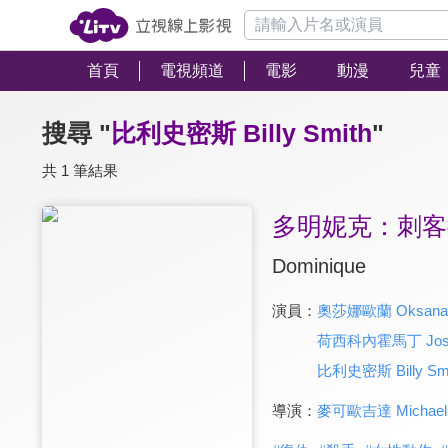
首頁
電視頻道
電影
動漫
兒童
搜尋 "
比利史密斯 Billy Smith
"
共 1 筆結果
多明妮克：刺客
Dominique
演員：
奧莎娜歐蘭 Oksana 
荷西科內霍馬丁 Jose C
比利史密斯 Billy Smi
導演：
麥可歐吉達 Michael S