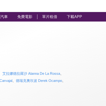
汽車
免費電影
單片租借
下載APP
、
艾拉娜德拉羅沙 Alanna De La Rossa
、
rvajal
、
德瑞克奧坎波 Derek Ocampo
、