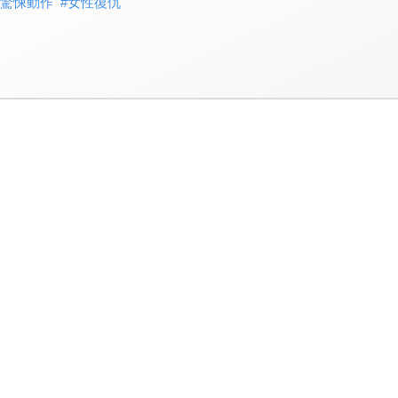
驚悚動作
#
女性復仇
3