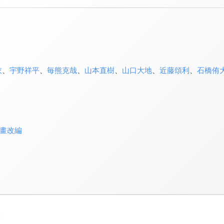
衣
、
宇野祥平
、
毎熊克哉
、
山本直樹
、
山口大地
、
近藤頌利
、
石橋侑
畫改編
3