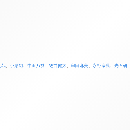
克哉
、
小栗旬
、
中田乃愛
、
德井健太
、
臼田麻美
、
永野宗典
、
光石研