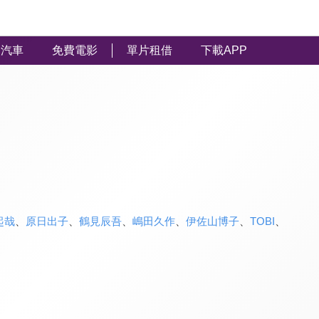
汽車
免費電影
單片租借
下載APP
起哉
、
原日出子
、
鶴見辰吾
、
嶋田久作
、
伊佐山博子
、
TOBI
、