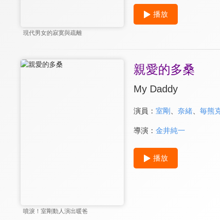
播放
現代男女的寂寞與疏離
親愛的多桑
My Daddy
演員：
室剛
、
奈緒
、
毎熊
導演：
金井純一
播放
噴淚！室剛動人演出暖爸