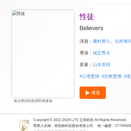
性徒
Believers
演員：
磯村勇斗
、
北村優
導演：
城定秀夫
原著：
山本直樹
#
心理驚悚
#
宗教驚悚
#
漫
播放
無法壓抑的慾望即將爆發
Copyright © 2011-
2026
LiTV 立視科技 All Rights Reserved.
營業人名稱：替您錄科技股份有限公司
統一編號：2774008