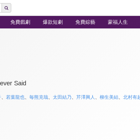
免費戲劇
爆款短劇
免費綜藝
蒙福人生
Never Said
子
、
若葉龍也
、
毎熊克哉
、
太田結乃
、
芹澤興人
、
柳生美結
、
北村有