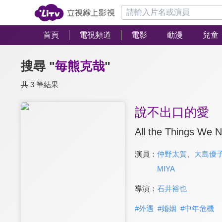
首頁
電視頻道
電影
動漫
兒童
搜尋 "
毎熊克哉
"
共 3 筆結果
說不出口的愛
All the Things We 
演員：
仲野太賀
、
大島優
MIYA
導演：
石井裕也
#
外遇
#
婚姻
#
中年危機