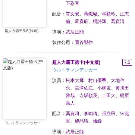
下彩音
配音：
賈文安
、
蔣鐵城
、
林筱玲
、
江志
倫
、
孟慶府
、
楊詩穎
、
喬資淯
超人力霸王R/B(羅布) 選擇！羈絆的水晶
導演：
武居正能
製作公司：
圓谷製作
超人力霸王德卡(中文版)
7.5
ウルトラマンデッカー
演員：
松本大輝
、
村山優香
、
大地伸
永
、
宮澤佐江
、
小柳友
、
黄川田
雅哉
、
寺坂頼我
、
土田大
、
梶原
岳人
配音：
喬資淯
、
李昀晴
、
張立昂
、
宋克
軍
、
魏晶琦
、
賴緯
ウルトラマンデッカー
導演：
武居正能