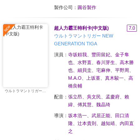
製作公司：
圓谷製作
超人力霸王特利卡(中文版)
7.0
ウルトラマントリガー NEW
GENERATION TIGA
演員：
寺坂頼我
、
豐田留妃
、
金子隼
也
、
水野直
、
春川芽生
、
高木勝
也
、
細貝圭
、
宅麻伸
、
平野周
、
M.A.O
、
上坂堇
、
真木駿一
、
高
橋良輔
ウルトラマントリガー NEW GENERATION TIGA
配音：
張立昂
、
吳文民
、
孟慶府
、
賴
緯
、
傅其慧
、
魏晶琦
導演：
坂本浩一
、
武居正能
、
田口清
隆
、
辻本貴則
、
越知靖
、
內田直
之