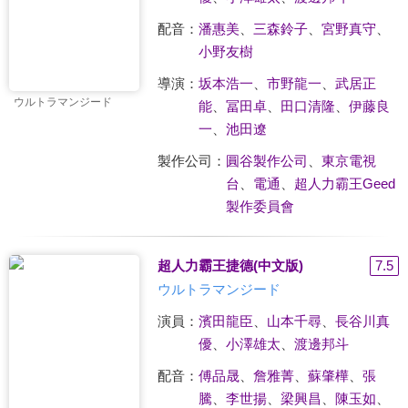
配音：
潘惠美
、
三森鈴子
、
宮野真守
、
小野友樹
導演：
坂本浩一
、
市野龍一
、
武居正
ウルトラマンジード
能
、
冨田卓
、
田口清隆
、
伊藤良
一
、
池田遼
製作公司：
圓谷製作公司
、
東京電視
台
、
電通
、
超人力霸王Geed
製作委員會
超人力霸王捷德(中文版)
7.5
ウルトラマンジード
演員：
濱田龍臣
、
山本千尋
、
長谷川真
優
、
小澤雄太
、
渡邊邦斗
配音：
傅品晟
、
詹雅菁
、
蘇肇樺
、
張
騰
、
李世揚
、
梁興昌
、
陳玉如
、