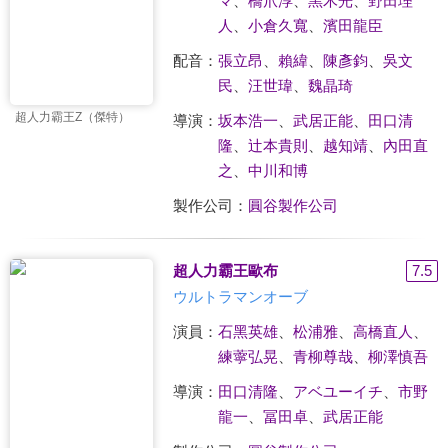
マ
、
橋爪淳
、
黑木光
、
野田理
人
、
小倉久寬
、
濱田龍臣
配音：
張立昂
、
賴緯
、
陳彥鈞
、
吳文
民
、
汪世瑋
、
魏晶琦
超人力霸王Z（傑特）
導演：
坂本浩一
、
武居正能
、
田口清
隆
、
辻本貴則
、
越知靖
、
內田直
之
、
中川和博
製作公司：
圓谷製作公司
超人力霸王歐布
7.5
ウルトラマンオーブ
演員：
石黑英雄
、
松浦雅
、
高橋直人
、
練薴弘晃
、
青柳尊哉
、
柳澤慎吾
導演：
田口清隆
、
アベユーイチ
、
市野
龍一
、
冨田卓
、
武居正能