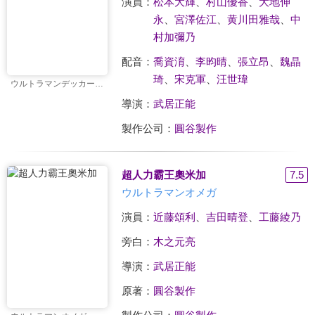
演員：
松本大輝
、
村山優香
、
大地伸
永
、
宮澤佐江
、
黄川田雅哉
、
中
村加彌乃
配音：
喬資淯
、
李昀晴
、
張立昂
、
魏晶
琦
、
宋克軍
、
汪世瑋
ウルトラマンデッカー最終章 旅立ちの彼方へ…
導演：
武居正能
製作公司：
圓谷製作
超人力霸王奧米加
7.5
ウルトラマンオメガ
演員：
近藤頌利
、
吉田晴登
、
工藤綾乃
旁白：
木之元亮
導演：
武居正能
原著：
圓谷製作