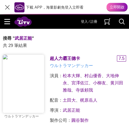
下載 APP，海量影劇免登入立即看
登入 / 註冊
搜尋 "
武居正能
"
共 29 筆結果
超人力霸王德卡
7.5
ウルトラマンデッカー
演員：
松本大輝
、
村山優香
、
大地伸
永
、
宮澤佐江
、
小柳友
、
黄川田
雅哉
、
寺坂頼我
配音：
土田大
、
梶原岳人
導演：
武居正能
ウルトラマンデッカー
製作公司：
圓谷製作