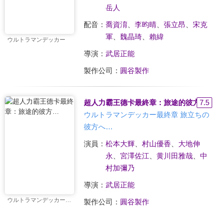
岳人
配音：
喬資淯
、
李昀晴
、
張立昂
、
宋克
軍
、
魏晶琦
、
賴緯
ウルトラマンデッカー
導演：
武居正能
製作公司：
圓谷製作
超人力霸王德卡最終章：旅途的彼方…
7.5
ウルトラマンデッカー最終章 旅立ちの
彼方へ…
演員：
松本大輝
、
村山優香
、
大地伸
永
、
宮澤佐江
、
黄川田雅哉
、
中
村加彌乃
導演：
武居正能
ウルトラマンデッカー最終章 旅立ちの彼方へ…
製作公司：
圓谷製作