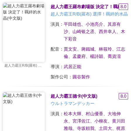
超人力霸王羅布劇場版 決定了！羈絆的水晶
8.0
超人力霸王R/B(羅布) 選擇！羈絆的水晶
演員：
平田雄也
、
小池亮介
、
其原有
沙
、
山崎银之丞
、
西井幸人
、
木
下彩音
配音：
賈文安
、
蔣鐵城
、
林筱玲
、
江志
倫
、
孟慶府
、
楊詩穎
、
喬資淯
超人力霸王R/B(羅布) 選擇！羈絆的水晶
導演：
武居正能
製作公司：
圓谷製作
超人力霸王德卡(中文版)
8.0
ウルトラマンデッカー
演員：
松本大輝
、
村山優香
、
大地伸
永
、
宮澤佐江
、
小柳友
、
黄川田
雅哉
、
寺坂頼我
、
土田大
、
梶原