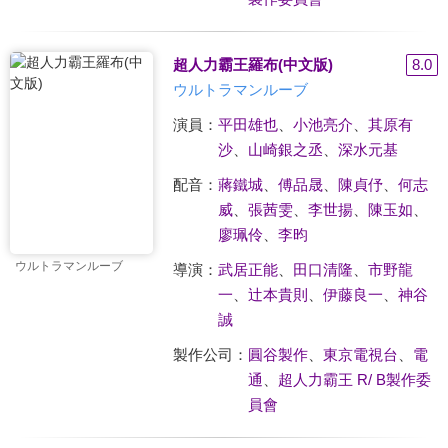
超人力霸王羅布(中文版)
8.0
ウルトラマンルーブ
演員：
平田雄也
、
小池亮介
、
其原有
沙
、
山崎銀之丞
、
深水元基
配音：
蔣鐵城
、
傅品晟
、
陳貞伃
、
何志
威
、
張茜雯
、
李世揚
、
陳玉如
、
廖珮伶
、
李昀
ウルトラマンルーブ
導演：
武居正能
、
田口清隆
、
市野龍
一
、
辻本貴則
、
伊藤良一
、
神谷
誠
製作公司：
圓谷製作
、
東京電視台
、
電
通
、
超人力霸王 R/ B製作委
員會