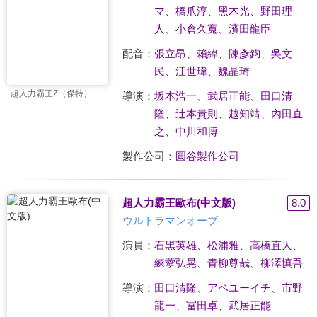
マ
、
橋爪淳
、
黑木光
、
野田理
人
、
小倉久寬
、
濱田龍臣
配音：
張立昂
、
賴緯
、
陳彥鈞
、
吳文
民
、
汪世瑋
、
魏晶琦
超人力霸王Z（傑特）
導演：
坂本浩一
、
武居正能
、
田口清
隆
、
辻本貴則
、
越知靖
、
內田直
之
、
中川和博
製作公司：
圓谷製作公司
超人力霸王歐布(中文版)
8.0
ウルトラマンオーブ
演員：
石黑英雄
、
松浦雅
、
高橋直人
、
練薴弘晃
、
青柳尊哉
、
柳澤慎吾
導演：
田口清隆
、
アベユーイチ
、
市野
龍一
、
冨田卓
、
武居正能