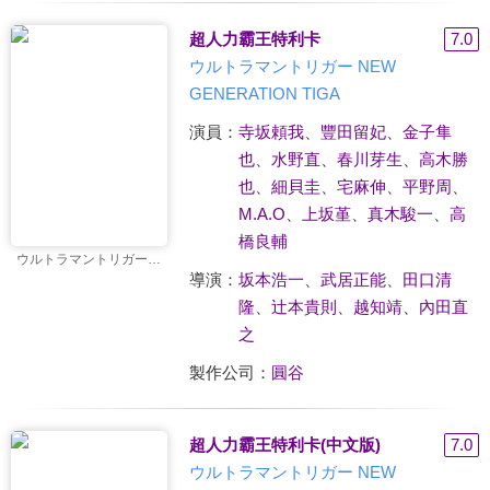
超人力霸王特利卡
7.0
ウルトラマントリガー NEW
GENERATION TIGA
演員：
寺坂頼我
、
豐田留妃
、
金子隼
也
、
水野直
、
春川芽生
、
高木勝
也
、
細貝圭
、
宅麻伸
、
平野周
、
M.A.O
、
上坂堇
、
真木駿一
、
高
橋良輔
ウルトラマントリガー NEW GENERATION TIGA
導演：
坂本浩一
、
武居正能
、
田口清
隆
、
辻本貴則
、
越知靖
、
內田直
之
製作公司：
圓谷
超人力霸王特利卡(中文版)
7.0
ウルトラマントリガー NEW