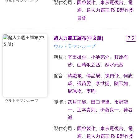
ウルトラマンルーブ
製作公司：
圓谷製作
、
東京電視台
、
電
通
、
超人力霸王 R/ B製作委
員會
超人力霸王羅布(中文版)
7.5
ウルトラマンルーブ
演員：
平田雄也
、
小池亮介
、
其原有
沙
、
山崎銀之丞
、
深水元基
配音：
蔣鐵城
、
傅品晟
、
陳貞伃
、
何志
威
、
張茜雯
、
李世揚
、
陳玉如
、
廖珮伶
、
李昀
ウルトラマンルーブ
導演：
武居正能
、
田口清隆
、
市野龍
一
、
辻本貴則
、
伊藤良一
、
神谷
誠
製作公司：
圓谷製作
、
東京電視台
、
電
通
、
超人力霸王 R/ B製作委