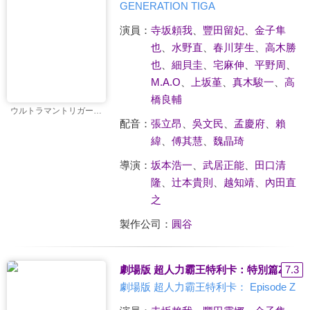
GENERATION TIGA
演員：
寺坂頼我
、
豐田留妃
、
金子隼
也
、
水野直
、
春川芽生
、
高木勝
也
、
細貝圭
、
宅麻伸
、
平野周
、
M.A.O
、
上坂堇
、
真木駿一
、
高
橋良輔
ウルトラマントリガー NEW GENERATION TIGA
配音：
張立昂
、
吳文民
、
孟慶府
、
賴
緯
、
傅其慧
、
魏晶琦
導演：
坂本浩一
、
武居正能
、
田口清
隆
、
辻本貴則
、
越知靖
、
內田直
之
製作公司：
圓谷
劇場版 超人力霸王特利卡：特別篇Z
7.3
劇場版 超人力霸王特利卡： Episode Z