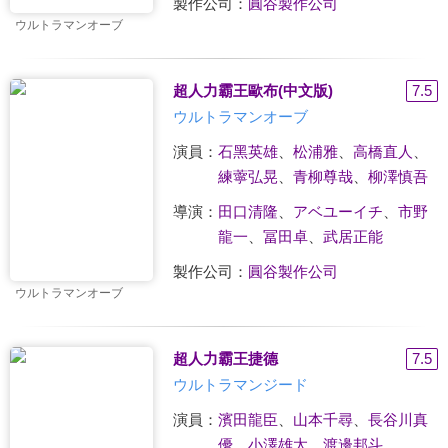
製作公司：
圓谷製作公司
ウルトラマンオーブ
超人力霸王歐布(中文版)
7.5
ウルトラマンオーブ
演員：
石黑英雄
、
松浦雅
、
高橋直人
、
練薴弘晃
、
青柳尊哉
、
柳澤慎吾
導演：
田口清隆
、
アベユーイチ
、
市野
龍一
、
冨田卓
、
武居正能
製作公司：
圓谷製作公司
ウルトラマンオーブ
超人力霸王捷德
7.5
ウルトラマンジード
演員：
濱田龍臣
、
山本千尋
、
長谷川真
優
、
小澤雄太
、
渡邊邦斗