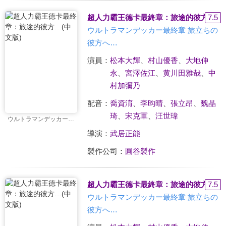
超人力霸王德卡最終章：旅途的彼方…(中
7.5
ウルトラマンデッカー最終章 旅立ちの
彼方へ…
演員：
松本大輝
、
村山優香
、
大地伸
永
、
宮澤佐江
、
黄川田雅哉
、
中
村加彌乃
配音：
喬資淯
、
李昀晴
、
張立昂
、
魏晶
琦
、
宋克軍
、
汪世瑋
ウルトラマンデッカー最終章 旅立ちの彼方へ…
導演：
武居正能
製作公司：
圓谷製作
超人力霸王德卡最終章：旅途的彼方…(中
7.5
ウルトラマンデッカー最終章 旅立ちの
彼方へ…