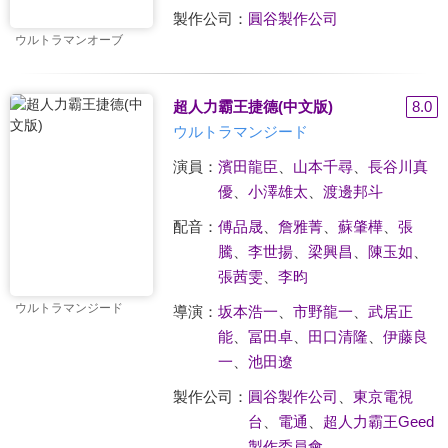
製作公司：
圓谷製作公司
ウルトラマンオーブ
超人力霸王捷德(中文版)
8.0
ウルトラマンジード
演員：
濱田龍臣
、
山本千尋
、
長谷川真
優
、
小澤雄太
、
渡邊邦斗
配音：
傅品晟
、
詹雅菁
、
蘇肇樺
、
張
騰
、
李世揚
、
梁興昌
、
陳玉如
、
張茜雯
、
李昀
ウルトラマンジード
導演：
坂本浩一
、
市野龍一
、
武居正
能
、
冨田卓
、
田口清隆
、
伊藤良
一
、
池田遼
製作公司：
圓谷製作公司
、
東京電視
台
、
電通
、
超人力霸王Geed
製作委員會