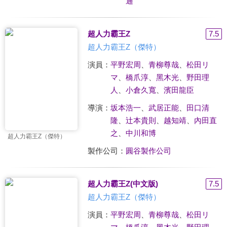
通
超人力霸王Z
7.5
超人力霸王Z（傑特）
演員：
平野宏周
、
青柳尊哉
、
松田リ
マ
、
橋爪淳
、
黑木光
、
野田理
人
、
小倉久寬
、
濱田龍臣
導演：
坂本浩一
、
武居正能
、
田口清
隆
、
辻本貴則
、
越知靖
、
內田直
之
、
中川和博
超人力霸王Z（傑特）
製作公司：
圓谷製作公司
超人力霸王Z(中文版)
7.5
超人力霸王Z（傑特）
演員：
平野宏周
、
青柳尊哉
、
松田リ