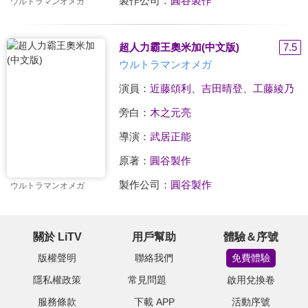
製作公司：
圓谷製作
ウルトラマンオメガ
超人力霸王奧米加(中文版)
7.5
ウルトラマンオメガ
演員：
近藤頌利
、
吉田晴登
、
工藤綾乃
旁白：
木之元亮
導演：
武居正能
原著：
圓谷製作
製作公司：
圓谷製作
ウルトラマンオメガ
關於 LiTV
用戶幫助
體驗＆序號
版權聲明
聯絡我們
免費體驗
隱私權政策
常見問題
啟用兌換卷
服務條款
下載 APP
活動序號