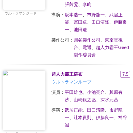
張茜雯
、
李昀
ウルトラマンジード
導演：
坂本浩一
、
市野龍一
、
武居正
能
、
冨田卓
、
田口清隆
、
伊藤良
一
、
池田遼
製作公司：
圓谷製作公司
、
東京電視
台
、
電通
、
超人力霸王Geed
製作委員會
超人力霸王羅布
7.5
ウルトラマンルーブ
演員：
平田雄也
、
小池亮介
、
其原有
沙
、
山崎銀之丞
、
深水元基
導演：
武居正能
、
田口清隆
、
市野龍
一
、
辻本貴則
、
伊藤良一
、
神谷
誠