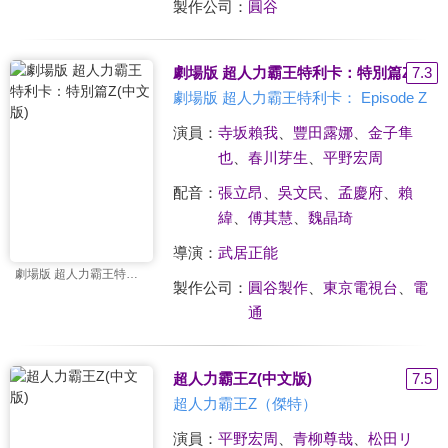
製作公司：
圓谷
劇場版 超人力霸王特利卡：特別篇Z(中文
7.3
劇場版 超人力霸王特利卡： Episode Z
演員：
寺坂賴我
、
豐田露娜
、
金子隼
也
、
春川芽生
、
平野宏周
配音：
張立昂
、
吳文民
、
孟慶府
、
賴
緯
、
傅其慧
、
魏晶琦
導演：
武居正能
劇場版 超人力霸王特利卡： Episode Z
製作公司：
圓谷製作
、
東京電視台
、
電
通
超人力霸王Z(中文版)
7.5
超人力霸王Z（傑特）
演員：
平野宏周
、
青柳尊哉
、
松田リ