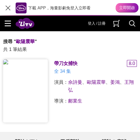
下載 APP，海量影劇免登入立即看
登入 / 註冊
搜尋 "
歐陽震華
"
共 1 筆結果
帶刀女捕快
8.0
全 34 集
演員：
佘詩曼
、
歐陽震華
、
姜鴻
、
王翔
弘
導演：
鄺業生