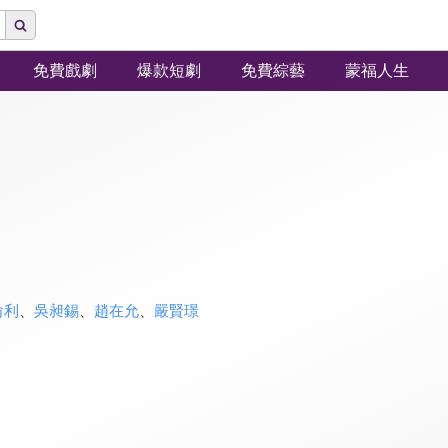
免費戲劇
爆款短劇
免費綜藝
蒙福人生
俞利
、
吳昶錫
、
趙在允
、
嚴賢璟