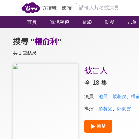
首頁
電視頻道
電影
動漫
兒童
搜尋 "
權俞利
"
共 1 筆結果
被告人
全 18 集
演員：
池晟
、
嚴基俊
、
權
導演：
趙英光
、
鄭東雲
播放