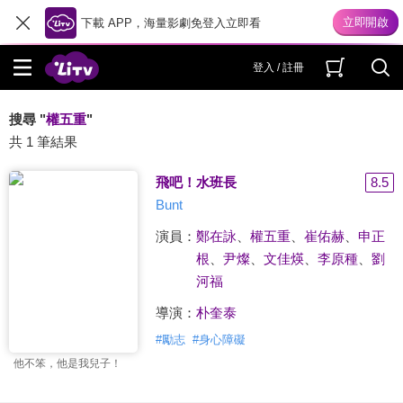
下載 APP，海量影劇免登入立即看
登入 / 註冊
搜尋 "
權五重
"
共 1 筆結果
飛吧！水班長
8.5
Bunt
演員：
鄭在詠
、
權五重
、
崔佑赫
、
申正
根
、
尹燦
、
文佳煐
、
李原種
、
劉
河福
導演：
朴奎泰
#
勵志
#
身心障礙
他不笨，他是我兒子！