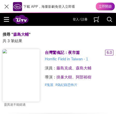
下載 APP，海量影劇免登入立即看
登入 / 註冊
搜尋 "
森島大輔
"
共 3 筆結果
台灣驚魂記：夜市篇
6.0
Horrific Field in Taiwan - 1
演員：
藤島克成
、
森島大輔
導演：
掛巢大樹
、
阿部裕樹
#
鬼屋
#
偽紀錄恐怖片
靈異迷不能錯過