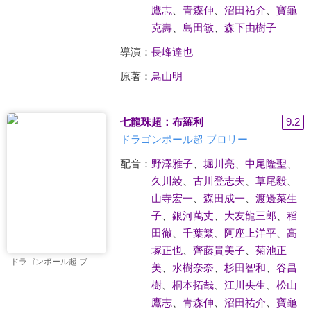
鷹志
、
青森伸
、
沼田祐介
、
寶龜
克壽
、
島田敏
、
森下由樹子
導演：
長峰達也
原著：
鳥山明
七龍珠超：布羅利
9.2
ドラゴンボール超 ブロリー
配音：
野澤雅子
、
堀川亮
、
中尾隆聖
、
久川綾
、
古川登志夫
、
草尾毅
、
山寺宏一
、
森田成一
、
渡邊菜生
子
、
銀河萬丈
、
大友龍三郎
、
稻
田徹
、
千葉繁
、
阿座上洋平
、
高
塚正也
、
齊藤貴美子
、
菊池正
ドラゴンボール超 ブロリー
美
、
水樹奈奈
、
杉田智和
、
谷昌
樹
、
桐本拓哉
、
江川央生
、
松山
鷹志
、
青森伸
、
沼田祐介
、
寶龜