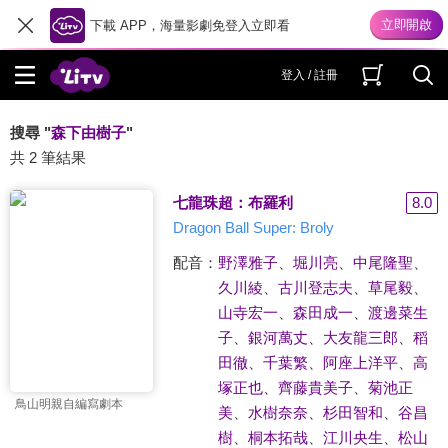
下載 APP，海量影劇免登入立即看
登入 / 註冊
搜尋 "
森下由樹子
"
共 2 筆結果
七龍珠超：布羅利
8.0
Dragon Ball Super: Broly
配音：
野澤雅子
、
堀川亮
、
中尾隆聖
、
久川綾
、
古川登志夫
、
草尾毅
、
山寺宏一
、
森田成一
、
渡邊菜生
子
、
銀河萬丈
、
大友龍三郎
、
稻
田徹
、
千葉繁
、
阿座上洋平
、
高
塚正也
、
齊藤貴美子
、
菊池正
鳥山明親自編寫劇本
美
、
水樹奈奈
、
杉田智和
、
谷昌
樹
、
桐本拓哉
、
江川央生
、
松山