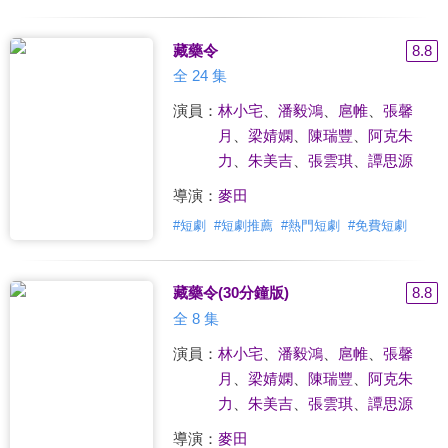
藏藥令
8.8
全 24 集
演員：
林小宅
、
潘毅鴻
、
扈帷
、
張馨
月
、
梁婧嫻
、
陳瑞豐
、
阿克朱
力
、
朱美吉
、
張雲琪
、
譚思源
導演：
麥田
#
短劇
#
短劇推薦
#
熱門短劇
#
免費短劇
藏藥令(30分鐘版)
8.8
全 8 集
演員：
林小宅
、
潘毅鴻
、
扈帷
、
張馨
月
、
梁婧嫻
、
陳瑞豐
、
阿克朱
力
、
朱美吉
、
張雲琪
、
譚思源
導演：
麥田