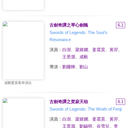
古劍奇譚之琴心劍魄
6.1
Swords of Legends: The Soul's
Resonance
演員：
白澍
、
梁婧嫻
、
姜震昊
、
黃羿
、
王景灝
、
成毅
導演：
劉國輝
、
劉山
成毅驚喜客串演出
古劍奇譚之焚寂天劫
6.1
Swords of Legends: The Wrath of Fenji
演員：
白澍
、
梁婧嫻
、
姜震昊
、
黃羿
、
王景灝
、
劉錫明
、
谷雪兒
、
李