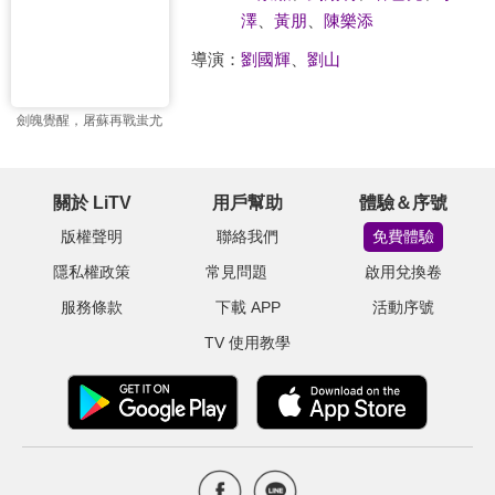
澤
、
黃朋
、
陳樂添
導演：
劉國輝
、
劉山
劍魄覺醒，屠蘇再戰蚩尤
關於 LiTV
用戶幫助
體驗＆序號
版權聲明
聯絡我們
免費體驗
隱私權政策
常見問題
啟用兌換卷
服務條款
下載 APP
活動序號
TV 使用教學