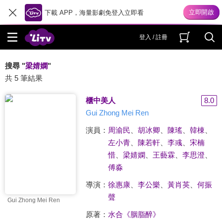
下載 APP，海量影劇免登入立即看
登入 / 註冊
搜尋 "
梁婧嫻
"
共 5 筆結果
櫃中美人
8.0
Gui Zhong Mei Ren
演員：
周渝民
、
胡冰卿
、
陳瑤
、
韓棟
、
左小青
、
陳若軒
、
李彧
、
宋楠
惜
、
梁婧嫻
、
王藝霖
、
李思澄
、
傅淼
導演：
徐惠康
、
李公樂
、
黃肖英
、
何振
聲
Gui Zhong Mei Ren
原著：
水合《胭脂醉》