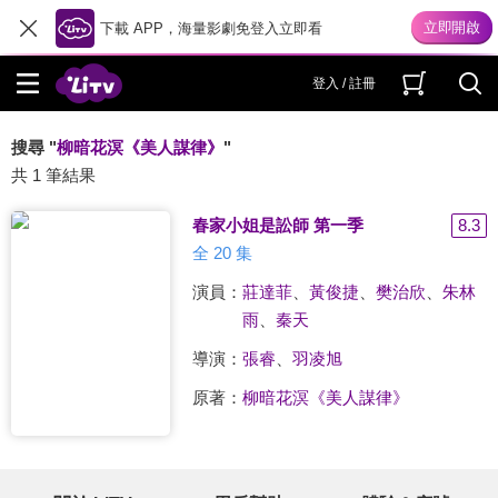
下載 APP，海量影劇免登入立即看
登入 / 註冊
搜尋 "
柳暗花溟《美人謀律》
"
共 1 筆結果
春家小姐是訟師 第一季
8.3
全 20 集
演員：
莊達菲
、
黃俊捷
、
樊治欣
、
朱林
雨
、
秦天
導演：
張睿
、
羽凌旭
原著：
柳暗花溟《美人謀律》