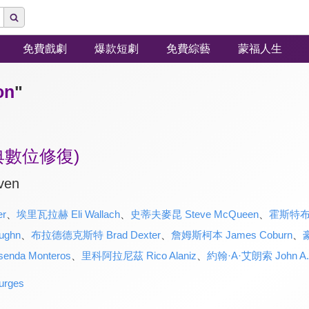
免費戲劇
爆款短劇
免費綜藝
蒙福人生
on
"
典數位修復)
ven
er
、
埃里瓦拉赫 Eli Wallach
、
史蒂夫麥昆 Steve McQueen
、
霍斯特布夫赫
ughn
、
布拉德德克斯特 Brad Dexter
、
詹姆斯柯本 James Coburn
、
da Monteros
、
里科阿拉尼茲 Rico Alaniz
、
約翰·A·艾朗索 John A. 
rges