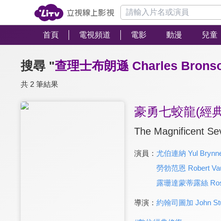
首頁
電視頻道
電影
動漫
兒童
搜尋 "
查理士布朗遜 Charles Brons
共 2 筆結果
豪勇七蛟龍(經
The Magnificent Se
演員：
尤伯連納 Yul Brynn
勞勃范恩 Robert Va
露珊達蒙蒂露絲 Rosen
導演：
約翰司圖加 John Stu