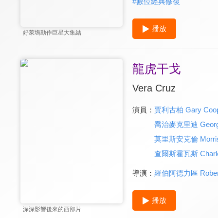
#
數位經典修復
播放
好萊塢動作巨星大集結
龍虎干戈
Vera Cruz
演員：
賈利古柏 Gary Coop
喬治麥克里迪 George
莫里斯安克倫 Morris
查爾斯霍瓦斯 Charles
導演：
羅伯阿德力區 Robert 
播放
深深影響後來的西部片