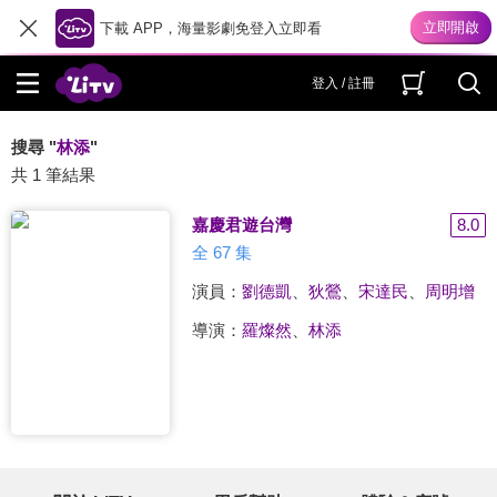
下載 APP，海量影劇免登入立即看
登入 / 註冊
搜尋 "
林添
"
共 1 筆結果
嘉慶君遊台灣
8.0
全 67 集
演員：
劉德凱
、
狄鶯
、
宋達民
、
周明增
導演：
羅燦然
、
林添