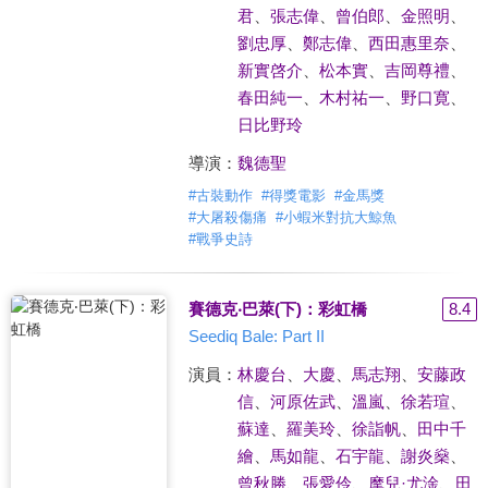
君
、
張志偉
、
曾伯郎
、
金照明
、
劉忠厚
、
鄭志偉
、
西田惠里奈
、
新實啓介
、
松本實
、
吉岡尊禮
、
春田純一
、
木村祐一
、
野口寛
、
日比野玲
導演：
魏德聖
#
古裝動作
#
得獎電影
#
金馬獎
#
大屠殺傷痛
#
小蝦米對抗大鯨魚
#
戰爭史詩
賽德克‧巴萊(下)：彩虹橋
8.4
Seediq Bale: Part II
演員：
林慶台
、
大慶
、
馬志翔
、
安藤政
信
、
河原佐武
、
溫嵐
、
徐若瑄
、
蘇達
、
羅美玲
、
徐詣帆
、
田中千
繪
、
馬如龍
、
石宇龍
、
謝炎燊
、
曾秋勝
、
張愛伶
、
摩兒·尤淦
、
田