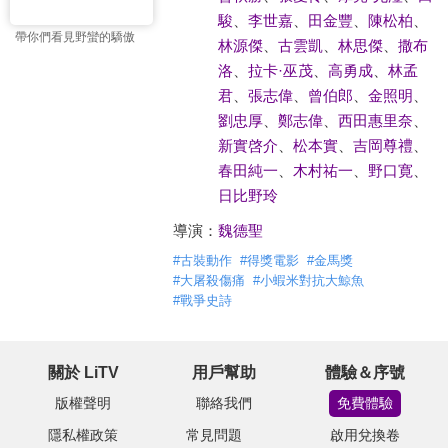
駿
、
李世嘉
、
田金豐
、
陳松柏
、
帶你們看見野蠻的驕傲
林源傑
、
古雲凱
、
林思傑
、
撒布
洛
、
拉卡·巫茂
、
高勇成
、
林孟
君
、
張志偉
、
曾伯郎
、
金照明
、
劉忠厚
、
鄭志偉
、
西田惠里奈
、
新實啓介
、
松本實
、
吉岡尊禮
、
春田純一
、
木村祐一
、
野口寛
、
日比野玲
導演：
魏德聖
#
古裝動作
#
得獎電影
#
金馬獎
#
大屠殺傷痛
#
小蝦米對抗大鯨魚
#
戰爭史詩
關於 LiTV
用戶幫助
體驗＆序號
版權聲明
聯絡我們
免費體驗
隱私權政策
常見問題
啟用兌換卷