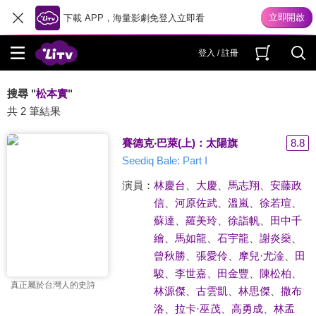
下載 APP，海量影劇免登入立即看
登入 / 註冊
搜尋 "
松本實
"
共 2 筆結果
賽德克‧巴萊(上)：太陽旗
8.8
Seediq Bale: Part I
演員：
林慶台
、
大慶
、
馬志翔
、
安藤政
信
、
河原佐武
、
溫嵐
、
徐若瑄
、
蘇達
、
羅美玲
、
徐詣帆
、
田中千
繪
、
馬如龍
、
石宇龍
、
謝炎燊
、
曾秋勝
、
張愛伶
、
摩兒·尤淦
、
田
駿
、
李世嘉
、
田金豐
、
陳松柏
、
真正屬於台灣人的史詩
林源傑
、
古雲凱
、
林思傑
、
撒布
洛
、
拉卡·巫茂
、
高勇成
、
林孟