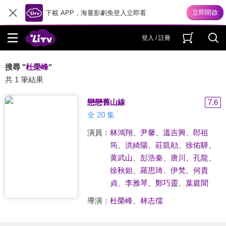
下載 APP，海量影劇免登入立即看
登入 / 註冊
搜尋 "
杜榮峰
"
共 1 筆結果
戀戀舊山線
7.6
全 20 集
演員：
林鴻翔
、
尹馨
、
溫吉興
、
郎祖
筠
、
洪綺陽
、
莊凱勛
、
徐佑驊
、
黄武山
、
彭浩秦
、
唐川
、
孔龍
、
徐秋妲
、
羅思琦
、
伊梵
、
何貴
貞
、
李雅琴
、
鄭巧靈
、
葉庭聞
導演：
杜榮峰
、
林志儒