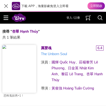
下載 APP，海量影劇免登入立即看
登入 / 註冊
搜尋 "
杏翠 Hạnh Thúy
"
共 1 筆結果
厲嬰魂
6.4
The Unborn Soul
演員：
國輝 Quốc Huy
、
莊楊黎芳 Lê
Phương
、
日金英 Nhật Kim
Anh
、
黎莊 Lê Trang
、
杏翠 Hạnh
Thúy
導演：
黃俊強 Hoàng Tuấn Cường
恐怖鬼娃再+1！