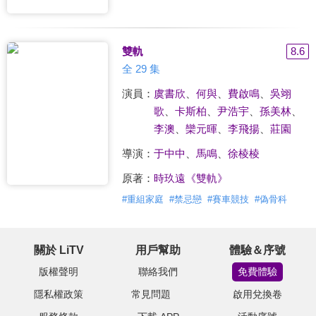
雙軌
8.6
全 29 集
演員：
虞書欣
、
何與
、
費啟鳴
、
吳翊
歌
、
卡斯柏
、
尹浩宇
、
孫美林
、
李澳
、
欒元暉
、
李飛揚
、
莊園
導演：
于中中
、
馬鳴
、
徐棱棱
原著：
時玖遠《雙軌》
#
重組家庭
#
禁忌戀
#
賽車競技
#
偽骨科
關於 LiTV
用戶幫助
體驗＆序號
版權聲明
聯絡我們
免費體驗
隱私權政策
常見問題
啟用兌換卷