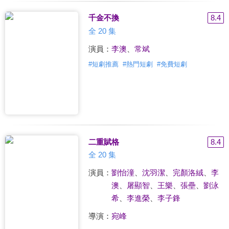
千金不換
8.4
全 20 集
演員：
李澳
、
常斌
#
短劇推薦
#
熱門短劇
#
免費短劇
二重賦格
8.4
全 20 集
演員：
劉怡潼
、
沈羽潔
、
完顏洛絨
、
李
澳
、
屠顯智
、
王樂
、
張壘
、
劉泳
希
、
李進榮
、
李子鋒
導演：
宛峰