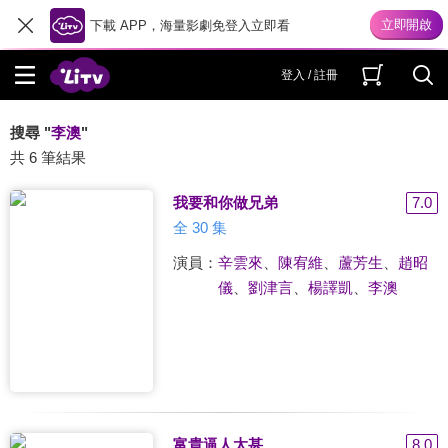
下載 APP，海量影劇免登入立即看
登入 / 註冊
搜尋 "
李澳
"
共 6 筆結果
我要和你做兄弟
7.0
全 30 集
演員：
辛雲來
、
陳宥維
、
蘆芳生
、
趙昭
儀
、
劉津言
、
楊譯凱
、
李澳
富貴逼人太甚
8.0