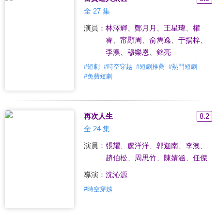
全 27 集
演員：
林澤輝
、
鄭月月
、
王星瑋
、
權
睿
、
甯顯周
、
俞雋逸
、
于揚梓
、
李澳
、
穆樂恩
、
銘亮
#
短劇
#
時空穿越
#
短劇推薦
#
熱門短劇
#
免費短劇
再次人生
8.2
全 24 集
演員：
張耀
、
盧洋洋
、
郭迦南
、
李澳
、
趙伯松
、
周思竹
、
陳婧涵
、
任傑
導演：
沈沁源
#
時空穿越