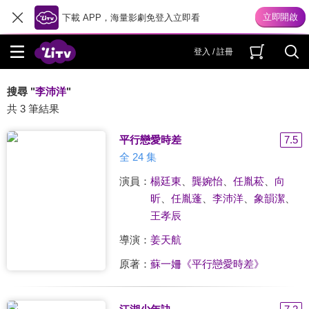
下載 APP，海量影劇免登入立即看
登入 / 註冊
搜尋 "
李沛洋
"
共 3 筆結果
平行戀愛時差
7.5
全 24 集
演員：
楊廷東
、
龔婉怡
、
任胤菘
、
向
昕
、
任胤蓬
、
李沛洋
、
象韻潔
、
王孝辰
導演：
姜天航
原著：
蘇一姍《平行戀愛時差》