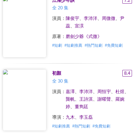
江湖少年訣
7.2
全 20 集
演員：
陳俊宇
、
李沛洋
、
周微微
、
尹
蕊
、
宣淏
原著：
磨劍少爺《式微》
#
短劇
#
短劇推薦
#
熱門短劇
#
免費短劇
初顏
8.4
全 30 集
演員：
嘉澤
、
李沛洋
、
周恒宇
、
杜煜
、
龔帆
、
王詩淇
、
謝曜聲
、
羅婉
婷
、
董雋廷
導演：
九木
、
李玉磊
#
短劇推薦
#
熱門短劇
#
免費短劇