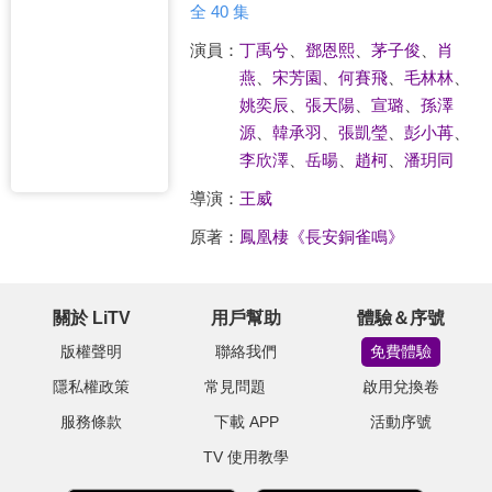
全 40 集
演員：
丁禹兮
、
鄧恩熙
、
茅子俊
、
肖
燕
、
宋芳園
、
何賽飛
、
毛林林
、
姚奕辰
、
張天陽
、
宣璐
、
孫澤
源
、
韓承羽
、
張凱瑩
、
彭小苒
、
李欣澤
、
岳暘
、
趙柯
、
潘玥同
導演：
王威
原著：
鳳凰棲《長安銅雀鳴》
關於 LiTV
用戶幫助
體驗＆序號
版權聲明
聯絡我們
免費體驗
隱私權政策
常見問題
啟用兌換卷
服務條款
下載 APP
活動序號
TV 使用教學