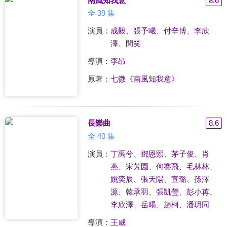
南風知我意
8.6
全 39 集
演員：
成毅
、
張予曦
、
付辛博
、
李欣
澤
、
閆笑
導演：
李昂
原著：
七微《南風知我意》
長樂曲
8.6
全 40 集
演員：
丁禹兮
、
鄧恩熙
、
茅子俊
、
肖
燕
、
宋芳園
、
何賽飛
、
毛林林
、
姚奕辰
、
張天陽
、
宣璐
、
孫澤
源
、
韓承羽
、
張凱瑩
、
彭小苒
、
李欣澤
、
岳暘
、
趙柯
、
潘玥同
導演：
王威