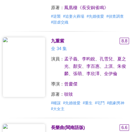
原著：
鳳凰棲《長安銅雀鳴》
#
逆襲
#
追妻火葬場
#
先婚後愛
#
偵查調查
#
甜虐交織
九重紫
8.8
全 34 集
演員：
孟子義
、
李昀銳
、
孔雪兒
、
夏之
光
、
顏安
、
李百惠
、
上淇
、
朱俊
麟
、
張萌
、
李欣澤
、
全伊倫
導演：
曾慶傑
原著：
吱吱
#
權謀
#
先婚後愛
#
重生
#
宅鬥
#
戲劇男神
#
大女主
長樂曲(閩南語版)
6.6