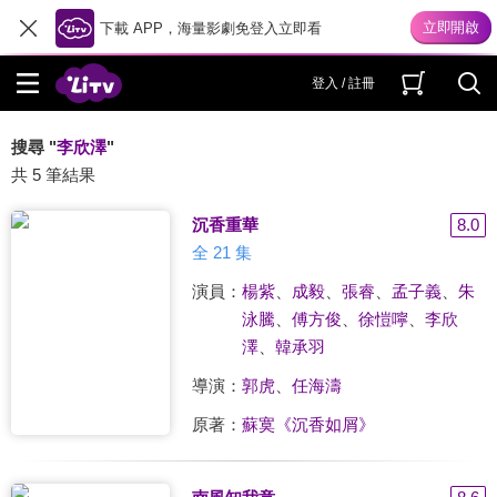
下載 APP，海量影劇免登入立即看
登入 / 註冊
搜尋 "
李欣澤
"
共 5 筆結果
沉香重華
8.0
全 21 集
演員：
楊紫
、
成毅
、
張睿
、
孟子義
、
朱
泳騰
、
傅方俊
、
徐愷嚀
、
李欣
澤
、
韓承羽
導演：
郭虎
、
任海濤
原著：
蘇寞《沉香如屑》