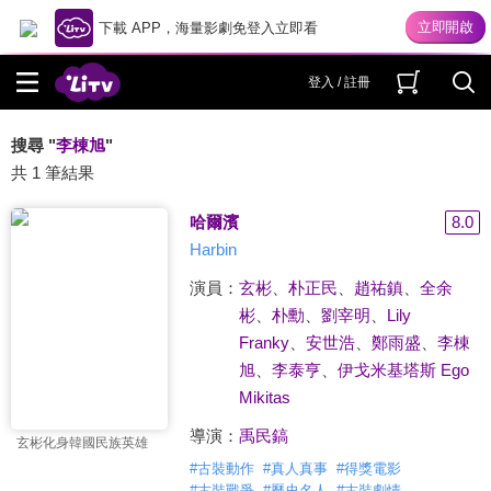
下載 APP，海量影劇免登入立即看
登入 / 註冊
搜尋 "
李棟旭
"
共 1 筆結果
哈爾濱
8.0
Harbin
演員：
玄彬
、
朴正民
、
趙祐鎮
、
全余
彬
、
朴勳
、
劉宰明
、
Lily
Franky
、
安世浩
、
鄭雨盛
、
李棟
旭
、
李泰亨
、
伊戈米基塔斯 Ego
Mikitas
導演：
禹民鎬
玄彬化身韓國民族英雄
#
古裝動作
#
真人真事
#
得獎電影
#
古裝戰爭
#
歷史名人
#
古裝劇情