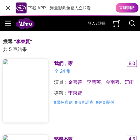
下載 APP，海量影劇免登入立即看
登入 / 註冊
搜尋 "
李東賢
"
共 5 筆結果
我們，家
8.0
全 24 集
演員：
金喜善
、
李慧英
、
金南喜
、
妍雨
導演：
李東賢
#
黑色喜劇
#
偵查調查
#
夫妻關係
慾魂不散
4.6