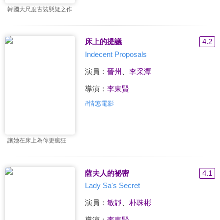
韓國大尺度古裝懸疑之作
床上的提議
4.2
Indecent Proposals
演員：
晉州
、
李采潭
導演：
李東賢
#
情慾電影
讓她在床上為你更瘋狂
薩夫人的祕密
4.1
Lady Sa's Secret
演員：
敏靜
、
朴珠彬
導演：
李東賢