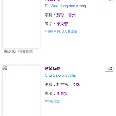
Eo Woo-dong and Arang
演員：
慧珍
、
晉州
導演：
李東賢
#
情慾電影
#
古裝劇情
猶如韓版《聊齋艷譚》
慾望玩物
4.3
Chu Sa-wol's Affair
演員：
朴柱彬
、
金珠
導演：
李東賢
#
情慾電影