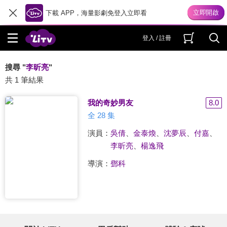
下載 APP，海量影劇免登入立即看
登入 / 註冊
搜尋 "
李昕亮
"
共 1 筆結果
我的奇妙男友
8.0
全 28 集
演員：
吳倩
、
金泰煥
、
沈夢辰
、
付嘉
、
李昕亮
、
楊逸飛
導演：
鄧科