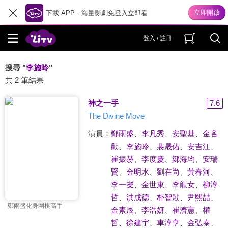
下載 APP，海量影劇免登入立即看
登入 / 註冊
搜尋 "
李施昤
"
共 2 筆結果
神之一手
7.6
The Divine Move
演員：
鄭雨盛
、
李凡秀
、
安聖基
、
金吝
勸
、
李施昤
、
裴晟佑
、
安吉江
、
崔振赫
、
李度慶
、
鄭海均
、
安瑞
賢
、
金明水
、
劉在尚
、
黃春河
、
李一燮
、
金世東
、
李龍女
、
柳淳
哲
、
洪成德
、
朴智勛
、
尹熙喆
、
鄭雨盛化身圍棋高手
金素辰
、
李浩妍
、
崔濟憲
、
權
哲
、
徐建宇
、
車淳亨
、
金弘泰
、